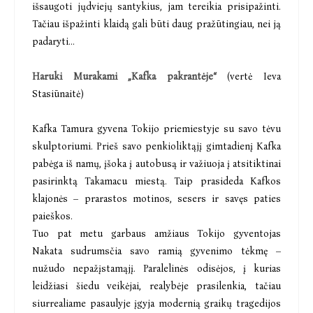
išsaugoti jųdviejų santykius, jam tereikia prisipažinti.
Tačiau išpažinti klaidą gali būti daug pražūtingiau, nei ją
padaryti...
Haruki Murakami „Kafka pakrantėje“
(vertė Ieva
Stasiūnaitė)
Kafka Tamura gyvena Tokijo priemiestyje su savo tėvu
skulptoriumi. Prieš savo penkioliktąjį gimtadienį Kafka
pabėga iš namų, įšoka į autobusą ir važiuoja į atsitiktinai
pasirinktą Takamacu miestą. Taip prasideda Kafkos
klajonės – prarastos motinos, sesers ir savęs paties
paieškos.
Tuo pat metu garbaus amžiaus Tokijo gyventojas
Nakata sudrumsčia savo ramią gyvenimo tėkmę –
nužudo nepažįstamąjį. Paralelinės odisėjos, į kurias
leidžiasi šiedu veikėjai, realybėje prasilenkia, tačiau
siurrealiame pasaulyje įgyja modernią graikų tragedijos