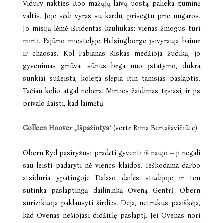
Vidury nakties Roo mažųjų laivų uostą palieka guminė
valtis. Joje sėdi vyras su kardu, prisegtu prie nugaros.
Jo misiją lėmė išridentas kauliukas: vienas žmogus turi
mirti. Pajūrio miestelyje Helsingborge įsivyrauja baimė
ir chaosas. Kol Fabianas Riskas medžioja žudiką, jo
gyvenimas griūva: sūnus bėga nuo įstatymo, dukra
sunkiai sužeista, kolega slepia itin tamsias paslaptis.
Tačiau kelio atgal nebėra. Mirties žaidimas tęsiasi, ir jis
privalo žaisti, kad laimėtų.
Colleen Hoover „Išpažintys“
(vertė Rima Bertašavičiūtė)
Obern Ryd pasiryžusi pradėti gyventi iš naujo – ji negali
sau leisti padaryti nė vienos klaidos. Ieškodama darbo
atsiduria ypatingoje Dalaso dailės studijoje ir ten
sutinka paslaptingą dailininką Oveną Gentrį. Obern
surizikuoja paklausyti širdies. Deja, netrukus paaiškėja,
kad Ovenas nešiojasi didžiulę paslaptį. Jei Ovenas nori