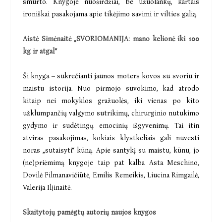
smurto. Knygoje nuoširdžiai, be užuolankų, kartais
ironiškai pasakojama apie tikėjimo savimi ir vilties galią.
Aistė Simėnaitė „SVORIOMANIJA: mano kelionė iki 100
kg ir atgal“
Ši knyga – sukrečianti jaunos moters kovos su svoriu ir
maistu istorija. Nuo pirmojo suvokimo, kad atrodo
kitaip nei mokyklos gražuolės, iki vienas po kito
užklumpančių valgymo sutrikimų, chirurginio nutukimo
gydymo ir sudėtingų emocinių išgyvenimų. Tai itin
atviras pasakojimas, kokiais klystkeliais gali nuvesti
noras „sutaisyti“ kūną. Apie santykį su maistu, kūnu, jo
(ne)priėmimą knygoje taip pat kalba Asta Meschino,
Dovilė Filmanavičiūtė, Emilis Remeikis, Liucina Rimgailė,
Valerija Iljinaitė.
Skaitytojų pamėgtų autorių naujos knygos