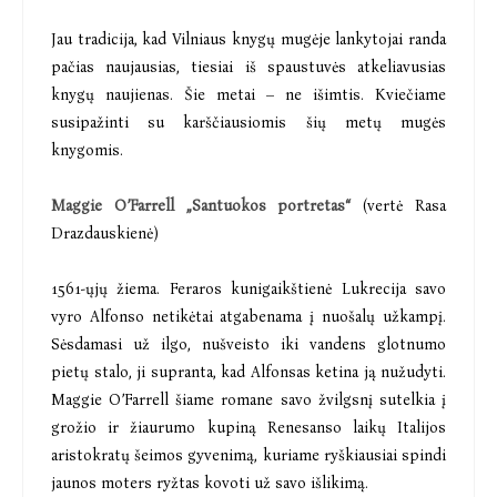
Jau tradicija, kad Vilniaus knygų mugėje lankytojai randa
pačias naujausias, tiesiai iš spaustuvės atkeliavusias
knygų naujienas. Šie metai – ne išimtis. Kviečiame
susipažinti su karščiausiomis šių metų mugės
knygomis.
Maggie O’Farrell „Santuokos portretas“
(vertė Rasa
Drazdauskienė)
1561-ųjų žiema. Feraros kunigaikštienė Lukrecija savo
vyro Alfonso netikėtai atgabenama į nuošalų užkampį.
Sėsdamasi už ilgo, nušveisto iki vandens glotnumo
pietų stalo, ji supranta, kad Alfonsas ketina ją nužudyti.
Maggie O’Farrell šiame romane savo žvilgsnį sutelkia į
grožio ir žiaurumo kupiną Renesanso laikų Italijos
aristokratų šeimos gyvenimą, kuriame ryškiausiai spindi
jaunos moters ryžtas kovoti už savo išlikimą.