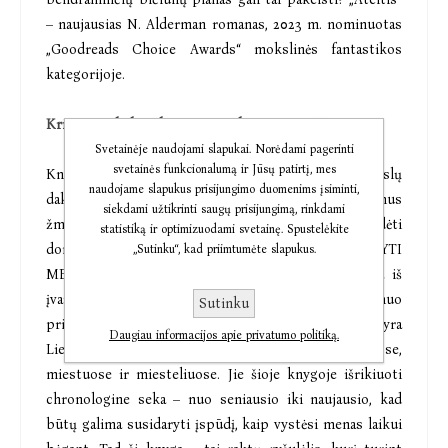
– naujausias N. Alderman romanas, 2023 m. nominuotas
„Goodreads Choice Awards“ mokslinės fantastikos
kategorijoje.
Kristina Sabaliauskaitė „Kaip skaityti meną“
Svetainėje naudojami slapukai. Norėdami pagerinti
svetainės funkcionalumą ir Jūsų patirtį, mes
Knygoje „Kaip skaityti meną“ menotyros mokslų
naudojame slapukus prisijungimo duomenims įsiminti,
daktarė rašytoja Kristina Sabaliauskaitė kviečia jaunus
siekdami užtikrinti saugų prisijungimą, rinkdami
žmones, šeimas ir visus, kurie domisi ar nori pradėti
statistiką ir optimizuodami svetainę. Spustelėkite
domėtis menu, kartu pasimokyti KAIP SKAITYTI
„Sutinku“, kad priimtumėte slapukus.
MENĄ. Meno kūriniai, aprašomi šioje knygoje, yra iš
įvairių šalių ir laikotarpių, įvairuojantys nuo
Sutinku
priešistorinių iki mūsų laikų, tačiau jie visi yra
Daugiau informacijos apie privatumo politiką.
Lietuvoje: muziejuose ir bažnyčiose, viešose vietose,
miestuose ir miesteliuose. Jie šioje knygoje išrikiuoti
chronologine seka – nuo seniausio iki naujausio, kad
būtų galima susidaryti įspūdį, kaip vystėsi menas laikui