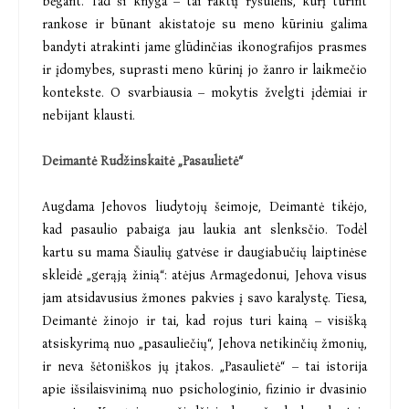
bėgant. Tad ši knyga – tai raktų ryšulėlis, kurį turint
rankose ir būnant akistatoje su meno kūriniu galima
bandyti atrakinti jame glūdinčias ikonografijos prasmes
ir įdomybes, suprasti meno kūrinį jo žanro ir laikmečio
kontekste. O svarbiausia – mokytis žvelgti įdėmiai ir
nebijant klausti.
Deimantė Rudžinskaitė „Pasaulietė“
Augdama Jehovos liudytojų šeimoje, Deimantė tikėjo,
kad pasaulio pabaiga jau laukia ant slenksčio. Todėl
kartu su mama Šiaulių gatvėse ir daugiabučių laiptinėse
skleidė „gerąją žinią“: atėjus Armagedonui, Jehova visus
jam atsidavusius žmones pakvies į savo karalystę. Tiesa,
Deimantė žinojo ir tai, kad rojus turi kainą – visišką
atsiskyrimą nuo „pasauliečių“, Jehova netikinčių žmonių,
ir neva šėtoniškos jų įtakos. „Pasaulietė“ – tai istorija
apie išsilaisvinimą nuo psichologinio, fizinio ir dvasinio