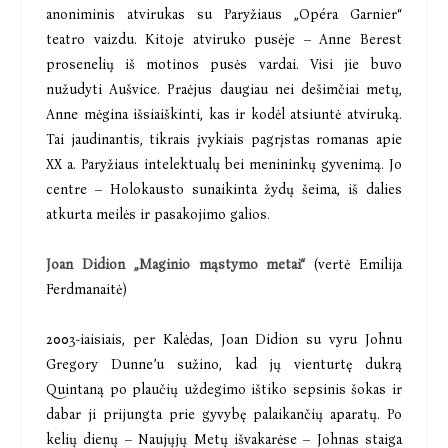
anoniminis atvirukas su Paryžiaus „Opéra Garnier“
teatro vaizdu. Kitoje atviruko pusėje – Anne Berest
prosenelių iš motinos pusės vardai. Visi jie buvo
nužudyti Aušvice. Praėjus daugiau nei dešimčiai metų,
Anne mėgina išsiaiškinti, kas ir kodėl atsiuntė atviruką.
Tai jaudinantis, tikrais įvykiais pagrįstas romanas apie
XX a. Paryžiaus intelektualų bei menininkų gyvenimą. Jo
centre – Holokausto sunaikinta žydų šeima, iš dalies
atkurta meilės ir pasakojimo galios.
Joan Didion „Maginio mąstymo metai“
(vertė Emilija
Ferdmanaitė)
2003-iaisiais, per Kalėdas, Joan Didion su vyru Johnu
Gregory Dunne’u sužino, kad jų vienturtę dukrą
Quintaną po plaučių uždegimo ištiko sepsinis šokas ir
dabar ji prijungta prie gyvybę palaikančių aparatų. Po
kelių dienų – Naujųjų Metų išvakarėse – Johnas staiga