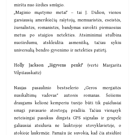
miršta nuo širdies smūgio.
„Maginio mąstymo metai“ – tai J. Didion, vienos
garsiausių amerikiečių rašytojų, memuaristės, eseistės,
žurnalistės, romanistės, bandymas suvokti pirmuosius
metus po staigios netekties. Atsiminimai stulbina
nuoširdumu, atskleidžia asmenišką, tačiau sykiu
universalią bendro gyvenimo ir netekties patirtį.
Holly Jackson „Išgyvens penki“
(vertė Margarita
Vilpišauskaitė)
Naujas pasaulinio bestselerio „Geros mergaitės
nusikaltimų vadovas“ autorės romanas. Šešiems
draugams kelionė kemperiu turėjo būti tik pašėlusiai
smagi pavasario atostogų pradžia. Tačiau vienąsyk
neteisingai pasukus dingsta GPS signalas ir grupelė
galiausiai atsiduria ne lauktojoje stovyklavietėje, o
atokioje laukymėje. Pamažu jie suvokia, kad čia atsidūrė