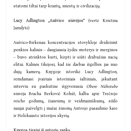
statomi tiltai tarp krantų, miestų ir civilizacijų.
Lucy Adlington „Aušvico siuvėjos“
(vertė Kristina
Janulytė)
Aušvico-Birkenau koncentracijos stovykloje dvidešimt
penkios kalinės – daugiausia žydės moterys ir merginos
– buvo atrinktos kurti, kirpti ir siūti drabužius nacių
elitui. Kalinės tikėjosi, kad šis darbas išgelbės jas nuo
dujų kamerų. Knygoje istorikė Lucy Adlington,
remdamasi įvairiais istoriniais šaltiniais, įskaitant
interviu su paskutine išgyvenusia
Obere Nähstube
siuvėja Bracha Berkovič Kohút, kalba apie Trečiojo
reicho godumą, žiaurumą ir veidmainiškumą, siūlo
naujai pažvelgti į mažai žinomą Antrojo pasaulinio karo
ir Holokausto istorijos skyrių.
Knygos tiesiai iš autorių rankų