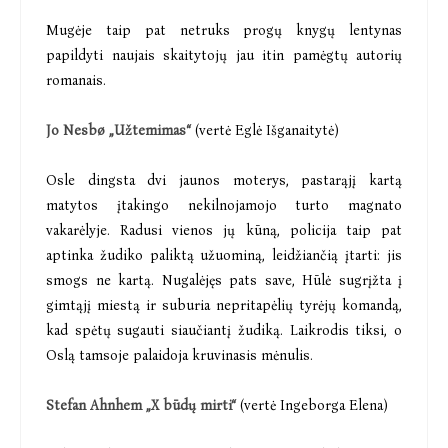
Mugėje taip pat netruks progų knygų lentynas
papildyti naujais skaitytojų jau itin pamėgtų autorių
romanais.
Jo Nesbø „Užtemimas“
(vertė Eglė Išganaitytė)
Osle dingsta dvi jaunos moterys, pastarąjį kartą
matytos įtakingo nekilnojamojo turto magnato
vakarėlyje. Radusi vienos jų kūną, policija taip pat
aptinka žudiko paliktą užuominą, leidžiančią įtarti: jis
smogs ne kartą. Nugalėjęs pats save, Hūlė sugrįžta į
gimtąjį miestą ir suburia nepritapėlių tyrėjų komandą,
kad spėtų sugauti siaučiantį žudiką. Laikrodis tiksi, o
Oslą tamsoje palaidoja kruvinasis mėnulis.
Stefan Ahnhem „X būdų mirti“
(vertė Ingeborga Elena)