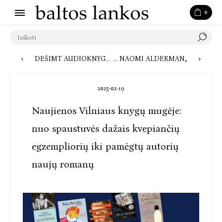
0
DEŠIMT AUDIOKNYGŲ, KURIAS VERTA IŠKLAUSYTI: NUO AKTUALIŲ ĮŽVALGŲ IKI NAUJAUSIŲ ROMANŲ IR EKSPERTŲ ĮVERTINTŲ KŪRINIŲ
„BALTOS LANKOS“ VILNIAUS KNYGŲ MUGĖJE KVIES Į POKALBIUS SVARBIOMIS TEMOMIS IR SUSITIKIMĄ SU NAOMI ALDERMAN
2025-02-19
Naujienos Vilniaus knygų mugėje:
nuo spaustuvės dažais kvepiančių
egzempliorių iki pamėgtų autorių
naujų romanų