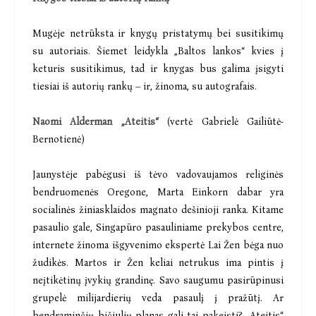
Mugėje netrūksta ir knygų pristatymų bei susitikimų
su autoriais. Šiemet leidykla „Baltos lankos“ kvies į
keturis susitikimus, tad ir knygas bus galima įsigyti
tiesiai iš autorių rankų – ir, žinoma, su autografais.
Naomi Alderman „Ateitis“
(vertė Gabrielė Gailiūtė-
Bernotienė)
Jaunystėje pabėgusi iš tėvo vadovaujamos religinės
bendruomenės Oregone, Marta Einkorn dabar yra
socialinės žiniasklaidos magnato dešinioji ranka. Kitame
pasaulio gale, Singapūro pasauliniame prekybos centre,
internete žinoma išgyvenimo ekspertė Lai Žen bėga nuo
žudikės. Martos ir Žen keliai netrukus ima pintis į
neįtikėtinų įvykių grandinę. Savo saugumu pasirūpinusi
grupelė milijardierių veda pasaulį į pražūtį. Ar
bendraminčių bičiulių planas gali tai pakeisti? „Ateitis“