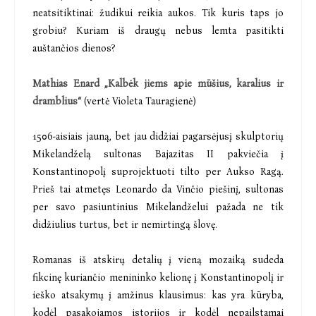
neatsitiktinai: žudikui reikia aukos. Tik kuris taps jo
grobiu? Kuriam iš draugų nebus lemta pasitikti
auštančios dienos?
Mathias Enard „Kalbėk jiems apie mūšius, karalius ir
dramblius“
(vertė Violeta Tauragienė)
1506-aisiais jauną, bet jau didžiai pagarsėjusį skulptorių
Mikelandželą sultonas Bajazitas II pakviečia į
Konstantinopolį suprojektuoti tilto per Aukso Ragą.
Prieš tai atmetęs Leonardo da Vinčio piešinį, sultonas
per savo pasiuntinius Mikelandželui pažada ne tik
didžiulius turtus, bet ir nemirtingą šlovę.
Romanas iš atskirų detalių į vieną mozaiką sudeda
fikcinę kuriančio menininko kelionę į Konstantinopolį ir
ieško atsakymų į amžinus klausimus: kas yra kūryba,
kodėl pasakojamos istorijos ir kodėl nepailstamai