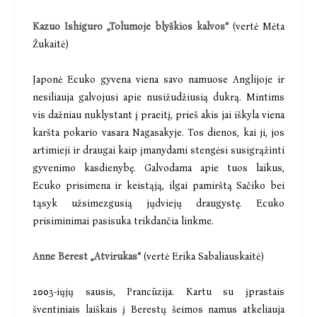
Kazuo Ishiguro „Tolumoje blyškios kalvos“
(vertė Mėta
Žukaitė)
Japonė Ecuko gyvena viena savo namuose Anglijoje ir
nesiliauja galvojusi apie nusižudžiusią dukrą. Mintims
vis dažniau nuklystant į praeitį, prieš akis jai iškyla viena
karšta pokario vasara Nagasakyje. Tos dienos, kai ji, jos
artimieji ir draugai kaip įmanydami stengėsi susigrąžinti
gyvenimo kasdienybę. Galvodama apie tuos laikus,
Ecuko prisimena ir keistąją, ilgai pamirštą Sačiko bei
tąsyk užsimezgusią jųdviejų draugystę. Ecuko
prisiminimai pasisuka trikdančia linkme.
Anne Berest „Atvirukas“
(vertė Erika Sabaliauskaitė)
2003-iųjų sausis, Prancūzija. Kartu su įprastais
šventiniais laiškais į Berestų šeimos namus atkeliauja