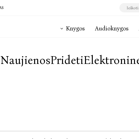
AS
Knygos
Audioknygos
!!NaujienosPridetiElektronin