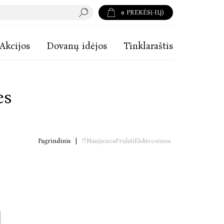
0
PREKĖS(-IŲ)
Akcijos
Dovanų idėjos
Tinklaraštis
es
Pagrindinis
|
!!!NaujienosPridetiElektronines