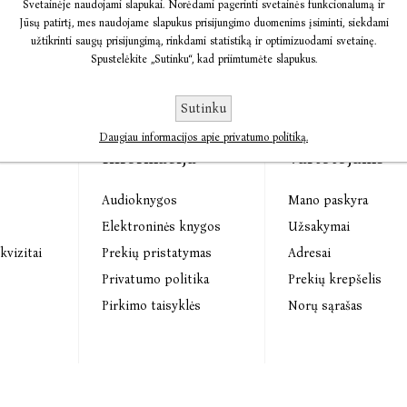
Svetainėje naudojami slapukai. Norėdami pagerinti svetainės funkcionalumą ir
Jūsų patirtį, mes naudojame slapukus prisijungimo duomenims įsiminti, siekdami
užtikrinti saugų prisijungimą, rinkdami statistiką ir optimizuodami svetainę.
Spustelėkite „Sutinku“, kad priimtumėte slapukus.
Sutinku
Daugiau informacijos apie privatumo politiką.
Informacija
Vartotojams
Audioknygos
Mano paskyra
s
Elektroninės knygos
Užsakymai
kvizitai
Prekių pristatymas
Adresai
Privatumo politika
Prekių krepšelis
Pirkimo taisyklės
Norų sąrašas