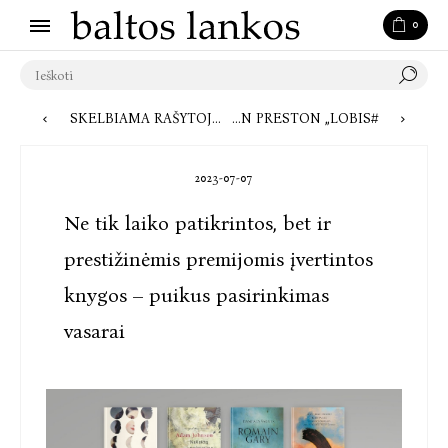
0
SKELBIAMA RAŠYTOJOS K. SABALIAUSKAITĖS VARDO RAŠINIO KONKURSO TEMA: KVIES PASISAKYTI APIE LITERATŪROS PAMOKAS
#BALTOSLANKOSSKAITO: JOHN PRESTON „LOBIS“
2023-07-07
Ne tik laiko patikrintos, bet ir
prestižinėmis premijomis įvertintos
knygos – puikus pasirinkimas
vasarai