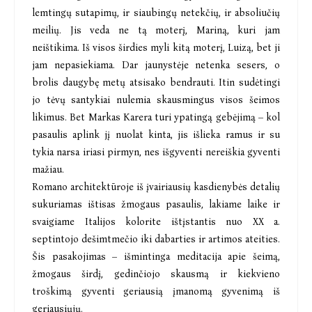
lemtingų sutapimų, ir siaubingų netekčių, ir absoliučių
meilių. Jis veda ne tą moterį, Mariną, kuri jam
neištikima. Iš visos širdies myli kitą moterį, Luizą, bet ji
jam nepasiekiama. Dar jaunystėje netenka sesers, o
brolis daugybę metų atsisako bendrauti. Itin sudėtingi
jo tėvų santykiai nulemia skausmingus visos šeimos
likimus. Bet Markas Karera turi ypatingą gebėjimą – kol
pasaulis aplink jį nuolat kinta, jis išlieka ramus ir su
tykia narsa iriasi pirmyn, nes išgyventi nereiškia gyventi
mažiau.
Romano architektūroje iš įvairiausių kasdienybės detalių
sukuriamas ištisas žmogaus pasaulis, lakiame laike ir
svaigiame Italijos kolorite ištįstantis nuo XX a.
septintojo dešimtmečio iki dabarties ir artimos ateities.
Šis pasakojimas – išmintinga meditacija apie šeimą,
žmogaus širdį, gedinčiojo skausmą ir kiekvieno
troškimą gyventi geriausią įmanomą gyvenimą iš
geriausiųjų.