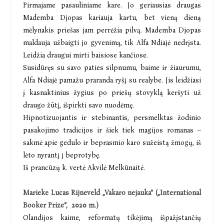
Pirmajame pasauliniame kare. Jo geriausias draugas
Mademba Djopas kariauja kartu, bet vieną dieną
mėlynakis priešas jam perrėžia pilvą. Mademba Djopas
maldauja užbaigti jo gyvenimą, tik Alfa Ndiajė nedrįsta.
Leidžia draugui mirti baisiose kančiose.
Susidūręs su savo paties silpnumu, baime ir žiaurumu,
Alfa Ndiajė pamažu praranda ryšį su realybe. Jis leidžiasi
į kasnaktinius žygius po priešų stovyklą keršyti už
draugo žūtį, išpirkti savo nuodėmę.
Hipnotizuojantis ir stebinantis, persmelktas žodinio
pasakojimo tradicijos ir šiek tiek magijos romanas –
sakmė apie gedulo ir beprasmio karo sužeistą žmogų, iš
lėto nyrantį į beprotybę.
Iš prancūzų k. vertė Akvilė Melkūnaitė.
Marieke Lucas Rijneveld „Vakaro nejauka“ („International
Booker Prize“, 2020 m.)
Olandijos kaime, reformatų tikėjimą išpažįstančių