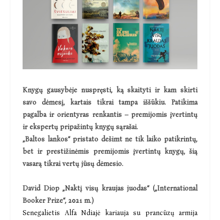
Knygų gausybėje nuspręsti, ką skaityti ir kam skirti
savo dėmesį, kartais tikrai tampa iššūkiu. Patikima
pagalba ir orientyras renkantis – premijomis įvertintų
ir ekspertų pripažintų knygų sąrašai.
„Baltos lankos“ pristato dešimt ne tik laiko patikrintų,
bet ir prestižinėmis premijomis įvertintų knygų, šią
vasarą tikrai vertų jūsų dėmesio.
David Diop „Naktį visų kraujas juodas“ („International
Booker Prize“, 2021 m.)
Senegalietis Alfa Ndiajė kariauja su prancūzų armija