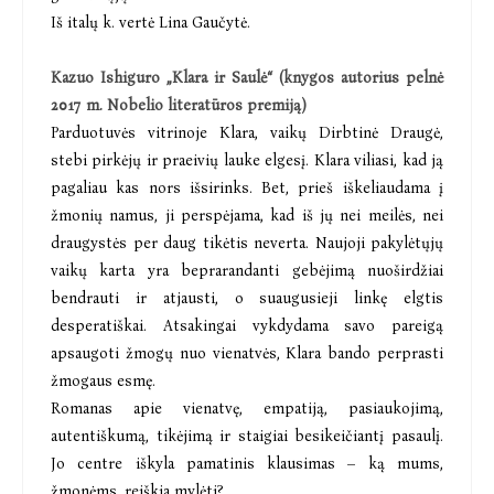
Iš italų k. vertė Lina Gaučytė.
Kazuo Ishiguro „Klara ir Saulė“ (knygos autorius pelnė
2017 m. Nobelio literatūros premiją)
Parduotuvės vitrinoje Klara, vaikų Dirbtinė Draugė,
stebi pirkėjų ir praeivių lauke elgesį. Klara viliasi, kad ją
pagaliau kas nors išsirinks. Bet, prieš iškeliaudama į
žmonių namus, ji perspėjama, kad iš jų nei meilės, nei
draugystės per daug tikėtis neverta. Naujoji pakylėtųjų
vaikų karta yra beprarandanti gebėjimą nuoširdžiai
bendrauti ir atjausti, o suaugusieji linkę elgtis
desperatiškai. Atsakingai vykdydama savo pareigą
apsaugoti žmogų nuo vienatvės, Klara bando perprasti
žmogaus esmę.
Romanas apie vienatvę, empatiją, pasiaukojimą,
autentiškumą, tikėjimą ir staigiai besikeičiantį pasaulį.
Jo centre iškyla pamatinis klausimas – ką mums,
žmonėms, reiškia mylėti?