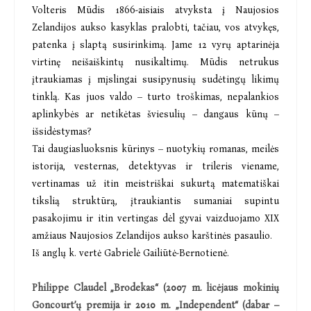
Volteris Mūdis 1866-aisiais atvyksta į Naujosios
Zelandijos aukso kasyklas pralobti, tačiau, vos atvykęs,
patenka į slaptą susirinkimą. Jame 12 vyrų aptarinėja
virtinę neišaiškintų nusikaltimų. Mūdis netrukus
įtraukiamas į mįslingai susipynusių sudėtingų likimų
tinklą. Kas juos valdo – turto troškimas, nepalankios
aplinkybės ar netikėtas šviesulių – dangaus kūnų –
išsidėstymas?
Tai daugiasluoksnis kūrinys – nuotykių romanas, meilės
istorija, vesternas, detektyvas ir trileris viename,
vertinamas už itin meistriškai sukurtą matematiškai
tikslią struktūrą, įtraukiantis sumaniai supintu
pasakojimu ir itin vertingas dėl gyvai vaizduojamo XIX
amžiaus Naujosios Zelandijos aukso karštinės pasaulio.
Iš anglų k. vertė Gabrielė Gailiūtė-Bernotienė.
Philippe Claudel „Brodekas“ (2007 m. licėjaus mokinių
Goncourt’ų premija ir 2010 m. „Independent“ (dabar –