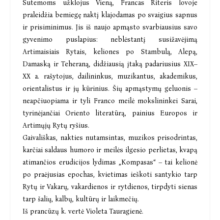
Sutemoms užklojus Vieną, Francas Riteris lovoje
praleidžia bemiegę naktį klajodamas po svaigius sapnus
ir prisiminimus. Jis iš naujo apmąsto svarbiausius savo
gyvenimo puslapius: neblėstantį susižavėjimą
Artimaisiais Rytais, keliones po Stambulą, Alepą,
Damaską ir Teheraną, didžiausią įtaką padariusius XIX–
XX a. rašytojus, dailininkus, muzikantus, akademikus,
orientalistus ir jų kūrinius. Šių apmąstymų geluonis –
neapčiuopiama ir tyli Franco meilė mokslininkei Sarai,
tyrinėjančiai Oriento literatūrą, painius Europos ir
Artimųjų Rytų ryšius.
Gaivališkas, nakties nutamsintas, muzikos prisodrintas,
karčiai saldaus humoro ir meilės ilgesio perlietas, kvapą
atimančios erudicijos lydimas „Kompasas“ – tai kelionė
po praėjusias epochas, kvietimas ieškoti santykio tarp
Rytų ir Vakarų, vakardienos ir rytdienos, tirpdyti sienas
tarp šalių, kalbų, kultūrų ir laikmečių.
Iš prancūzų k. vertė Violeta Tauragienė.