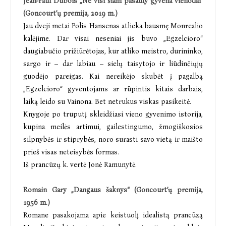
Jean-Paul Dubois „Ne visi šiam pasauly gyvena vienodai“
(Goncourt’ų premija, 2019 m.)
Jau dveji metai Polis Hansenas atlieka bausmę Monrealio
kalėjime. Dar visai neseniai jis buvo „Egzelcioro“
daugiabučio prižiūrėtojas, kur atliko meistro, durininko,
sargo ir – dar labiau – sielų taisytojo ir liūdinčiųjų
guodėjo pareigas. Kai nereikėjo skubėt į pagalbą
„Egzelcioro“ gyventojams ar rūpintis kitais darbais,
laiką leido su Vainona. Bet netrukus viskas pasikeitė.
Knygoje po truputį skleidžiasi vieno gyvenimo istorija,
kupina meilės artimui, gailestingumo, žmogiškosios
silpnybės ir stiprybės, noro surasti savo vietą ir maišto
prieš visas neteisybės formas.
Iš prancūzų k. vertė Jonė Ramunytė.
Romain Gary „Dangaus šaknys“ (Goncourt’ų premija,
1956 m.)
Romane pasakojama apie keistuolį idealistą prancūzą