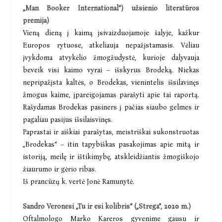
„Man Booker International“) užsienio literatūros
premija)
Vieną dieną į kaimą įsivaizduojamoje šalyje, kažkur
Europos rytuose, atkeliauja nepažįstamasis. Vėliau
įvykdoma atvykėlio žmogžudystė, kurioje dalyvauja
beveik visi kaimo vyrai – išskyrus Brodeką. Niekas
nepripažįsta kaltės, o Brodekas, vienintelis išsilavinęs
žmogus kaime, įpareigojamas parašyti apie tai raportą.
Rašydamas Brodekas pasiners į pačias siaubo gelmes ir
pagaliau pasijus išsilaisvinęs.
Paprastai ir aiškiai parašytas, meistriškai sukonstruotas
„Brodekas“ – itin tapybiškas pasakojimas apie mitą ir
istoriją, meilę ir ištikimybę, atskleidžiantis žmogiškojo
žiaurumo ir gėrio ribas.
Iš prancūzų k. vertė Jonė Ramunytė.
Sandro Veronesi „Tu ir esi kolibris“ („Strega“, 2020 m.)
Oftalmologo Marko Kareros gyvenime gausu ir