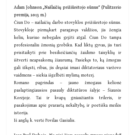
Adam Johnson „Našlaičių prižiūrėtojo sūnus“ (Pulitzerio
premija, 2013 m.)
Čiun Do – našlaičių darbo stovyklos prižiūrėtojo sūnus.
Stovykloje pirmąkart paragavęs valdžios, jis žengia
keliu, kuriuo nebegalės grįžti atgal. Čiun Do tampa
profesionaliu žmonių grobiku. Kad liktų gyvas, jis turi
prisitaikyti prie besikeičiančių žaidimo taisyklių ir
ištverti neapsakomą žiaurumą. Pasiekęs to, ką žmogus
gali iškęsti, ribas, jis drąsiai imasi diktatoriaus varžovo
vaidmens – siekia išgelbėti mylimą moterį.
Romano pagrindas – jauno žmogaus kelionė
paslaptingiausios pasauly diktatūros šalyje – Šiaurės
Korėjoje. Tai ir kvapą gniaužiantis trileris, ir
pasakojimas apie prarastą nekaltybę, ir poetiška meilės
istorija.
Iš anglų k. vertė Povilas Gasiulis.