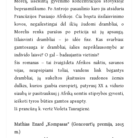
Morelį, išsekintą gyvenimo koncentracijos stovykloje
beprasmiškumo. Po Antrojo pasaulinio karo jis atsiduria
Prancūzijos Pusiaujo Afrikoje. Čia bręsta išsilaisvinimo
kovos, negailestingai dėl ilčių žudomi drambliai, o
Morelis renka parašus po peticija už jų apsaugą.
Išlaisvinti drambliai – jo idée fixe. Kas svarbiau:
gamtosauga ir drambliai, šalies nepriklausomybė ar
individo laisvė? O gal – badaujantis vietinis?
Šis romanas – tai žvaigždėta Afrikos naktis, savanos
vėjas, neaprėpiami toliai, vandens link bėgantys
drambliai, jų sukeltos įkaitusios raudonos žemės
dulkės, kurios gaubia europietį, patyrusį XX a. vidurio
siaubą ir pasitraukusį į Afriką semtis stiprybės gyventi,
ieškoti tyros būties gamtos apsupty.
Iš prancūzų k. vertė Violeta Tauragienė.
Mathias Enard „Kompasas“ (Goncourt’ų premija, 2015
m.)