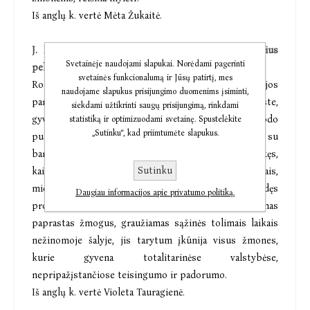
Iš anglų k. vertė Mėta Žukaitė.
J. M. Coetzee „Barbarų belaukiant“ (knygos autorius
Svetainėje naudojami slapukai. Norėdami pagerinti
pelnė 2003 m. Nobelio literatūros premiją)
svetainės funkcionalumą ir Jūsų patirtį, mes
Romano pasakotojas, lojalus neįvardytos Imperijos
naudojame slapukus prisijungimo duomenims įsiminti,
pareigūnas, tarnaujantis mažame pasienio mieste,
siekdami užtikrinti saugų prisijungimą, rinkdami
gyvena ramų gyvenimą. Bet kartą mieste pasirodo
statistiką ir optimizuodami svetainę. Spustelėkite
„Sutinku“, kad priimtumėte slapukus.
pulkininkas Džolas ir stoja į žūtbūtinę kovą su
barbarais, kurie laikomi pavojingais Imperijai. Suvokęs,
Sutinku
kaip žiauriai ir neteisingai elgiamasi su belaisviais,
miestelio teisėjas pajunta užuojautą aukoms ir įvykdęs
Daugiau informacijos apie privatumo politiką.
protesto aktą pats tampa Imperijos priešu. Būdamas
paprastas žmogus, graužiamas sąžinės tolimais laikais
nežinomoje šalyje, jis tarytum įkūnija visus žmones,
kurie gyvena totalitarinėse valstybėse,
nepripažįstančiose teisingumo ir padorumo.
Iš anglų k. vertė Violeta Tauragienė.