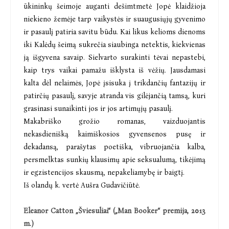
ūkininkų šeimoje auganti dešimtmetė Jopė klaidžioja
niekieno žemėje tarp vaikystės ir suaugusiųjų gyvenimo
ir pasaulį patiria savitu būdu. Kai likus kelioms dienoms
iki Kalėdų šeimą sukrečia siaubinga netektis, kiekvienas
ją išgyvena savaip. Sielvarto surakinti tėvai nepastebi,
kaip trys vaikai pamažu išklysta iš vėžių. Jausdamasi
kalta dėl nelaimės, Jopė įsisuka į trikdančių fantazijų ir
patirčių pasaulį, savyje atranda vis gilėjančią tamsą, kuri
grasinasi sunaikinti jos ir jos artimųjų pasaulį.
Makabriško grožio romanas, vaizduojantis
nekasdienišką kaimiškosios gyvensenos pusę ir
dekadansą, parašytas poetiška, vibruojančia kalba,
persmelktas sunkių klausimų apie seksualumą, tikėjimą
ir egzistencijos skausmą, nepakeliamybę ir baigtį.
Iš olandų k. vertė Aušra Gudavičiūtė.
Eleanor Catton „Šviesuliai“ („Man Booker“ premija, 2013
m.)