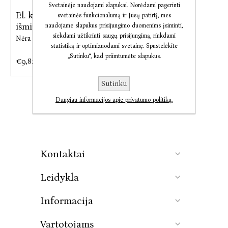
Svetainėje naudojami slapukai. Norėdami pagerinti
El. knyga Biblijos
svetainės funkcionalumą ir Jūsų patirtį, mes
išmintis
naudojame slapukus prisijungimo duomenims įsiminti,
siekdami užtikrinti saugų prisijungimą, rinkdami
Nėra Autoriaus
statistiką ir optimizuodami svetainę. Spustelėkite
„Sutinku“, kad priimtumėte slapukus.
€9,82
€12,27
Sutinku
Daugiau informacijos apie privatumo politiką.
Kontaktai
Leidykla
Informacija
Vartotojams