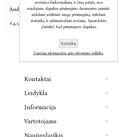
svetainės funkcionalumą ir Jūsų patirtį, mes
Audio Kalėdų pasakos
naudojame slapukus prisijungimo duomenims įsiminti,
siekdami užtikrinti saugų prisijungimą, rinkdami
statistiką ir optimizuodami svetainę. Spustelėkite
€4,32
„Sutinku“, kad priimtumėte slapukus.
Sutinku
Daugiau informacijos apie privatumo politiką.
Kontaktai
Leidykla
Informacija
Vartotojams
Naujienlaiškis