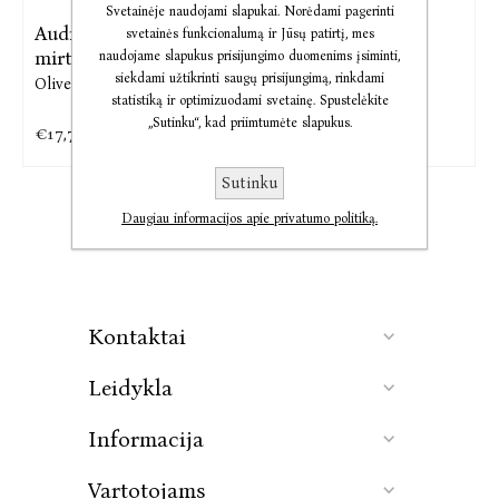
Svetainėje naudojami slapukai. Norėdami pagerinti
Audio Meditacijos
El. knyga Keturi
svetainės funkcionalumą ir Jūsų patirtį, mes
mirtingiesiems
tūkstančiai
naudojame slapukus prisijungimo duomenims įsiminti,
siekdami užtikrinti saugų prisijungimą, rinkdami
Oliver Burkeman
Oliver Burkeman
statistiką ir optimizuodami svetainę. Spustelėkite
„Sutinku“, kad priimtumėte slapukus.
€17,79
€13,82
€17,28
Sutinku
Daugiau informacijos apie privatumo politiką.
Kontaktai
Leidykla
Informacija
Vartotojams