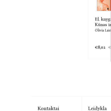
El. knyg
Kūnas ir
Olivia Lai
€8,02
€
Kontaktai
Leidykla