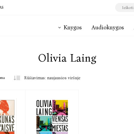
AS
Knygos
Audioknygos
Olivia Laing
oma