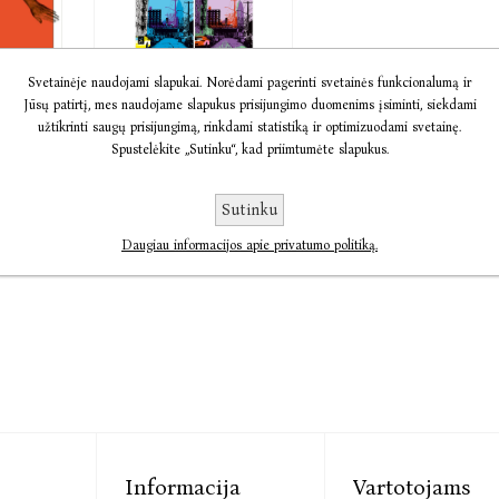
a
El. knyga
Svetainėje naudojami slapukai. Norėdami pagerinti svetainės funkcionalumą ir
Jūsų patirtį, mes naudojame slapukus prisijungimo duomenims įsiminti, siekdami
 laisvė
Vienišas
užtikrinti saugų prisijungimą, rinkdami statistiką ir optimizuodami svetainę.
miestas
ng
Spustelėkite „Sutinku“, kad priimtumėte slapukus.
Olivia Laing
10,02
€7,26
€9,07
Sutinku
Daugiau informacijos apie privatumo politiką.
Informacija
Vartotojams