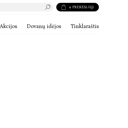
0
PREKĖS(-IŲ)
Akcijos
Dovanų idėjos
Tinklaraštis