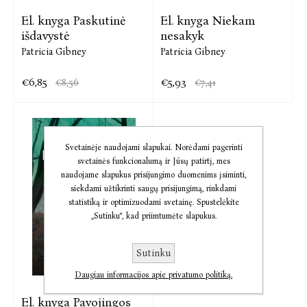
El. knyga Paskutinė
El. knyga Niekam
išdavystė
nesakyk
Patricia Gibney
Patricia Gibney
€6,85
€5,93
€8,56
€7,41
Svetainėje naudojami slapukai. Norėdami pagerinti
svetainės funkcionalumą ir Jūsų patirtį, mes
naudojame slapukus prisijungimo duomenims įsiminti,
siekdami užtikrinti saugų prisijungimą, rinkdami
statistiką ir optimizuodami svetainę. Spustelėkite
„Sutinku“, kad priimtumėte slapukus.
Sutinku
Daugiau informacijos apie privatumo politiką.
El. knyga Pavojingos