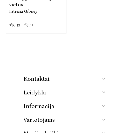
vietos
Patricia Gibney
€5,93
€7,41
Kontaktai
Leidykla
Informacija
Vartotojams