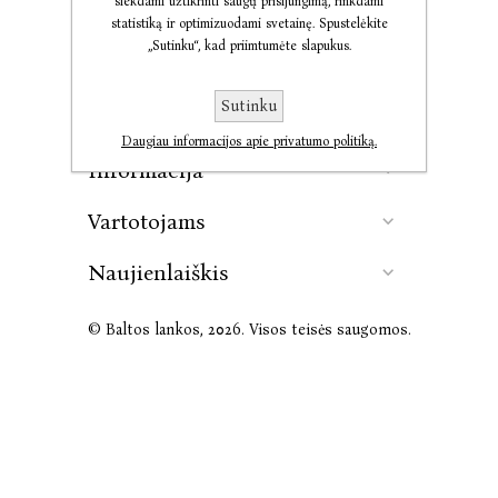
siekdami užtikrinti saugų prisijungimą, rinkdami
statistiką ir optimizuodami svetainę. Spustelėkite
„Sutinku“, kad priimtumėte slapukus.
Kontaktai
Sutinku
Leidykla
Daugiau informacijos apie privatumo politiką.
Informacija
Vartotojams
Naujienlaiškis
© Baltos lankos, 2026. Visos teisės saugomos.