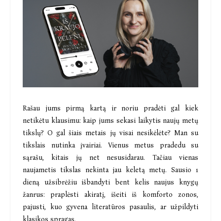
Rašau jums pirmą kartą ir noriu pradėti gal kiek
netikėtu klausimu: kaip jums sekasi laikytis naujų metų
tikslų? O gal šiais metais jų visai nesikėlėte? Man su
tikslais nutinka įvairiai. Vienus metus pradedu su
sąrašu, kitais jų net nesusidarau. Tačiau vienas
naujametis tikslas nekinta jau keletą metų. Sausio 1
dieną užsibrėžiu išbandyti bent kelis naujus knygų
žanrus: praplėsti akiratį, išeiti iš komforto zonos,
pajusti, kuo gyvena literatūros pasaulis, ar užpildyti
klasikos spragas.