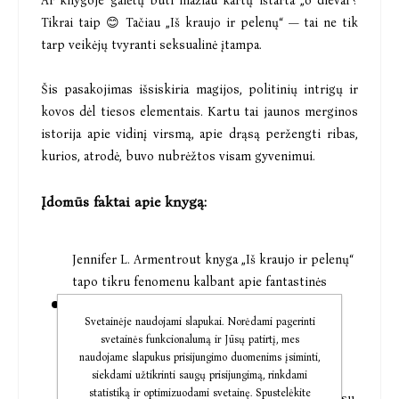
Ar knygoje galėtų būti mažiau kartų ištarta „o dievai“?
Tikrai taip 😊 Tačiau „Iš kraujo ir pelenų“ — tai ne tik
tarp veikėjų tvyranti seksualinė įtampa.
Šis pasakojimas išsiskiria magijos, politinių intrigų ir
kovos dėl tiesos elementais. Kartu tai jaunos merginos
istorija apie vidinį virsmą, apie drąsą peržengti ribas,
kurios, atrodė, buvo nubrėžtos visam gyvenimui.
Įdomūs faktai apie knygą:
Jennifer L. Armentrout knyga „Iš kraujo ir pelenų“
tapo tikru fenomenu kalbant apie fantastinės
romantikos (
romantasy
) žanrą. Tai istorija, kuri
Svetainėje naudojami slapukai. Norėdami pagerinti
sugrąžino vampyriškų motyvų madą, tačiau
svetainės funkcionalumą ir Jūsų patirtį, mes
pateikė juos visiškai naujai ir kur kas aštriau.
naudojame slapukus prisijungimo duomenims įsiminti,
siekdami užtikrinti saugų prisijungimą, rinkdami
Armentrout garsėja savo gebėjimu rašyti
statistiką ir optimizuodami svetainę. Spustelėkite
nepaprastai įtraukiančius dialogus. Knygoje gausu