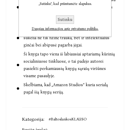
„Sutinku“, kad priimtumėte slapukus.
humoro ir sarkazmo (ypač iš Kaselio lūpų), kuris
sušvelnina tamsią, smurtinę ir politinių intrigų
Sutinku
kupiną atmosferą.
Daugiau informacijos apie privatumo politiką.
Knyga išgarsėjo dėl itin stiprios įtampos, kurią
sukelia ne tik fizinė trauka, bet ir intelektualūs
ginčai bei abipusė pagarba jėgai.
Ši knyga tapo viena iš labiausiai aptariamų kūrinių
socialiniuose tinkluose, o tai padėjo autorei
pasiekti perkamiausių knygų sąrašų viršūnes
visame pasaulyje.
Skelbiama, kad „Amazon Studios“ kuria serialą
pagal šią knygų seriją.
Kategorija:
#BaltoslankosKLAUSO
Susiję įrašai: