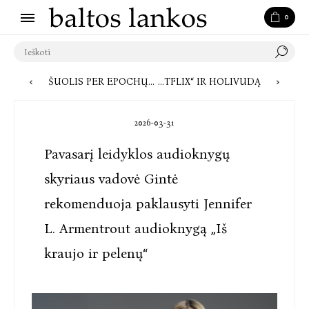
0
ŠUOLIS PER EPOCHŲ PRARAJAS: KAIP BASAKOJĖ ŠOKĖJA DANUTĖ NASVYTYTĖ SUGRĮŽO Į LIETUVOS ISTORIJĄ
JO NESBØ FENOMENAS: KODĖL JO KNYGOS DOMINA „NETFLIX“ IR HOLIVUDĄ
2026-03-31
Pavasarį leidyklos audioknygų
skyriaus vadovė Gintė
rekomenduoja paklausyti Jennifer
L. Armentrout audioknygą „Iš
kraujo ir pelenų“