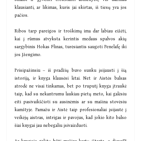
klausianti, ar likimas, kuris jai skirtas, iš tiesų yra jos
pačios.
Ribos tarp pareigos ir troškimų ima dar labiau eižėti,
kai į rūmus atvyksta kerintis medaus spalvos akių
sargybinis Hokas Flinas, turėsiantis saugoti Penelafę iki
jos Įžengimo.
Prisipažinsiu – iš pradžių buvo sunku įsijausti į šią
istoriją, ir knyga klausėsi lėtai. Net ir Aistės balsas
atrodė ne visai tinkamas, bet po truputį knyga įtraukė
taip, kad su nekantrumu laukiau pietų meto, kai galėsiu
eiti pasivaikščioti su ausinėmis ar su mašina stovėsiu
kamštyje. Pamažu ir Aistė taip profesionaliai įsijautė į
veikėjų aistras, intrigas ir pavojus, kad jokio kito balso
šiai knygai jau nebegaliu įsivaizduoti.