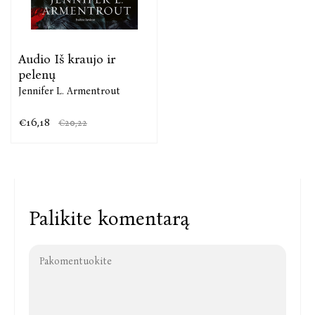
Audio Iš kraujo ir
pelenų
Jennifer L. Armentrout
€16,18
€20,22
Palikite komentarą