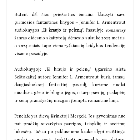
Būtent dėl šios priežasties ėmiausi klausyti savo
pirmosios fantastinės knygos – Jennifer L. Armentrout
audioknygos „
Iš kraujo ir pelenų
“. Pasaulyje
romantasy
žanras didesnio skaitytojų dėmesio sulaukė 2023 metais,
o 2024-aisiais tapo viena ryškiausių leidybos tendencijų
visame pasaulyje.
Audioknygoje „Iš kraujo ir pelenų“ (įgarsino Aistė
Šeštokaitė) autorė Jennifer L. Armentrout kuria tamsų,
daugiasluoksnį fantastinį pasaulį, kuriame nuolat
susiduria gėrio ir blogio jėgos, o tarp pavojų, paslapčių
ir senų pranašysčių mezgasi įtempta romantinė linija.
Penelafė yra dievų išrinktoji Mergelė. Jos gyvenimas nuo
pat pradžių suvaržytas pareigos, taisyklių ir svetimų
lūkesčių. Tačiau po paklusnumo kauke slypi maištinga,
smalsi ir gyventi trokštanti asmenybė, vis dažniau