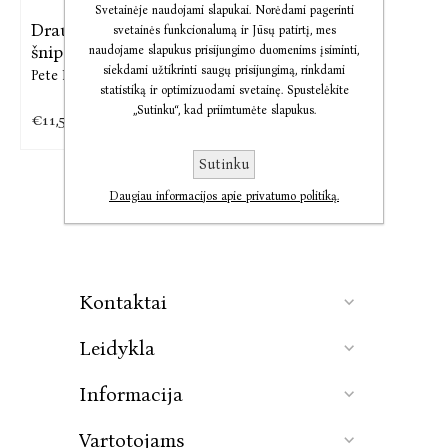
Svetainėje naudojami slapukai. Norėdami pagerinti
Draugas Ž. Rusijos
svetainės funkcionalumą ir Jūsų patirtį, mes
šnipo, ...
naudojame slapukus prisijungimo duomenims įsiminti,
siekdami užtikrinti saugų prisijungimą, rinkdami
Pete Earley
statistiką ir optimizuodami svetainę. Spustelėkite
„Sutinku“, kad priimtumėte slapukus.
€11,55
Sutinku
Daugiau informacijos apie privatumo politiką.
Kontaktai
Leidykla
Informacija
Vartotojams