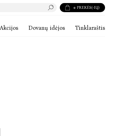
0
PREKĖS(-IŲ)
Akcijos
Dovanų idėjos
Tinklaraštis