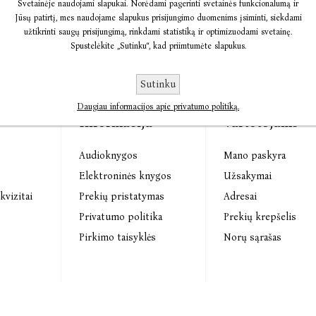
Svetainėje naudojami slapukai. Norėdami pagerinti svetainės funkcionalumą ir
Jūsų patirtį, mes naudojame slapukus prisijungimo duomenims įsiminti, siekdami
užtikrinti saugų prisijungimą, rinkdami statistiką ir optimizuodami svetainę.
Spustelėkite „Sutinku“, kad priimtumėte slapukus.
Sutinku
Daugiau informacijos apie privatumo politiką.
Informacija
Vartotojams
Audioknygos
Mano paskyra
s
Elektroninės knygos
Užsakymai
kvizitai
Prekių pristatymas
Adresai
Privatumo politika
Prekių krepšelis
Pirkimo taisyklės
Norų sąrašas