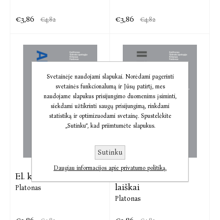
€3,86
€3,86
€4,82
€4,82
Svetainėje naudojami slapukai. Norėdami pagerinti
svetainės funkcionalumą ir Jūsų patirtį, mes
naudojame slapukus prisijungimo duomenims įsiminti,
siekdami užtikrinti saugų prisijungimą, rinkdami
statistiką ir optimizuodami svetainę. Spustelėkite
„Sutinku“, kad priimtumėte slapukus.
Sutinku
Daugiau informacijos apie privatumo politiką.
El. knyga Alkibijadas
El. knyga II ir VII
laiškai
Platonas
Platonas