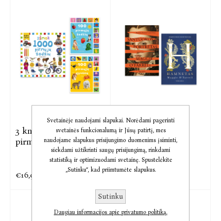
Svetainėje naudojami slapukai. Norėdami pagerinti
3 knygų rinkinys
Maggie O'Farrell 2
svetainės funkcionalumą ir Jūsų patirtį, mes
pirmieji ...
knygų ...
naudojame slapukus prisijungimo duomenims įsiminti,
siekdami užtikrinti saugų prisijungimą, rinkdami
Maggie O'Farrell
statistiką ir optimizuodami svetainę. Spustelėkite
„Sutinku“, kad priimtumėte slapukus.
€16,98
€25,45
€21,22
€31,79
Sutinku
Daugiau informacijos apie privatumo politiką.