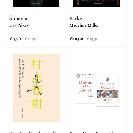
Šunėnas
Kirkė
Dav Pilkey
Madeline Miller
€9,76
€10,90
€11,90
€13,30