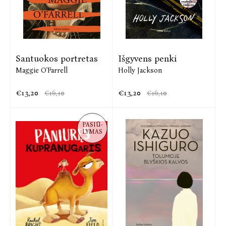
Santuokos portretas
Išgyvens penki
Maggie O'Farrell
Holly Jackson
€13,20
€13,20
€16,10
€16,10
PASIŪ-
LYMAS