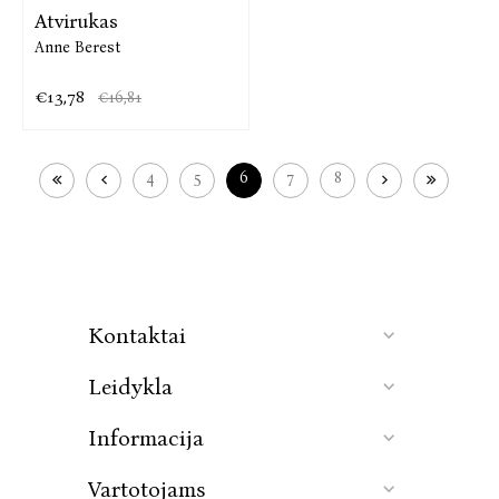
Atvirukas
Anne Berest
€13,78
€16,81
4
5
6
7
8
Kontaktai
Leidykla
Informacija
Vartotojams