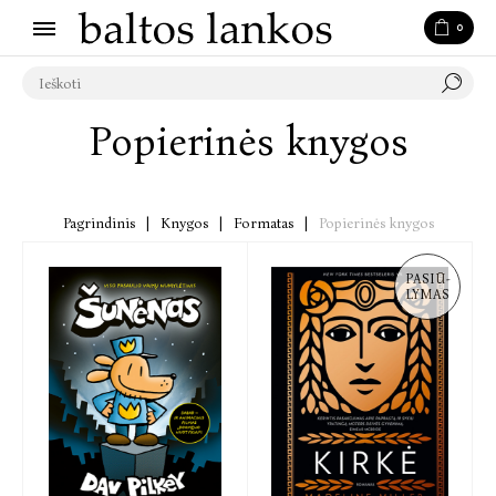
0
Popierinės knygos
Pagrindinis
|
Knygos
|
Formatas
|
Popierinės knygos
PASIŪ-
LYMAS