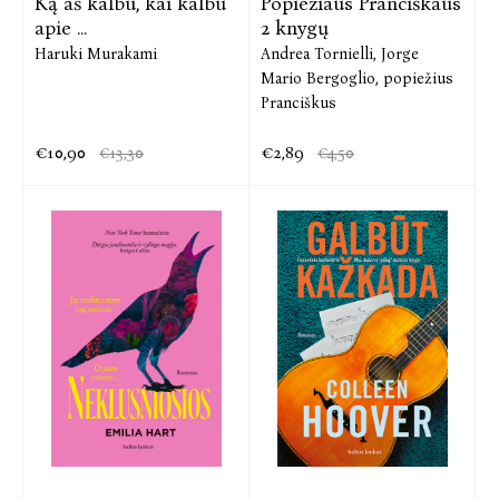
Ką aš kalbu, kai kalbu
Popiežiaus Pranciškaus
apie ...
2 knygų
Haruki Murakami
Andrea Tornielli,
Jorge
Mario Bergoglio,
popiežius
Pranciškus
€10,90
€2,89
€13,30
€4,50