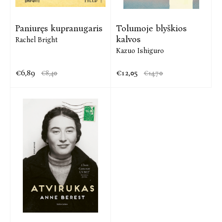
Paniuręs kupranugaris
Tolumoje blyškios
kalvos
Rachel Bright
Kazuo Ishiguro
€6,89
€12,05
€8,40
€14,70