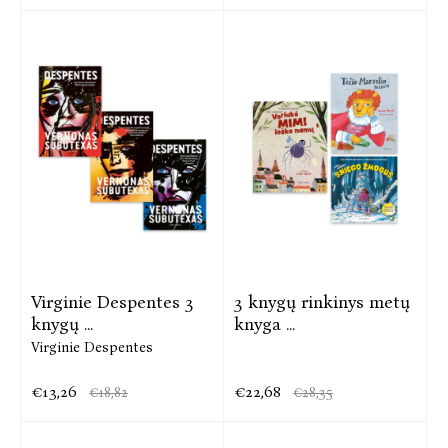
Virginie Despentes 3
3 knygų rinkinys metų
knygų ...
knyga ...
Virginie Despentes
€13,26
€22,68
€18,82
€28,35