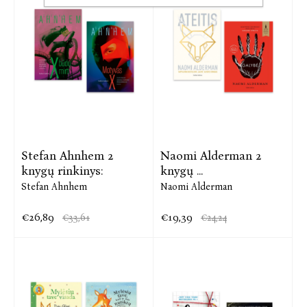
Stefan Ahnhem 2
Naomi Alderman 2
knygų rinkinys:
knygų ...
Stefan Ahnhem
Naomi Alderman
€26,89
€19,39
€33,61
€24,24