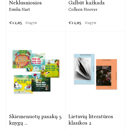
Neklusniosios
Galbūt kažkada
Emilia Hart
Colleen Hoover
€12,05
€12,05
€14,70
€14,70
Skiemenuotų pasakų 5
Lietuvių literatūros
knygų ...
klasikos 2