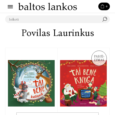
0
Povilas Laurinkus
PASIŪ-
LYMAS