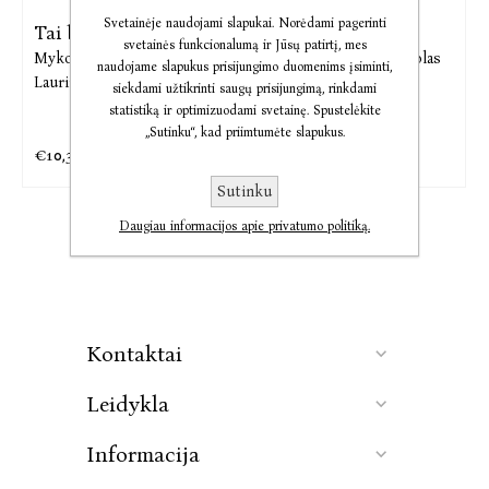
Svetainėje naudojami slapukai. Norėdami pagerinti
Tai bent kelionė
Tai bent knyga
svetainės funkcionalumą ir Jūsų patirtį, mes
Mykolas Vildžiūnas,
Povilas
Povilas Laurinkus,
Mykolas
naudojame slapukus prisijungimo duomenims įsiminti,
Laurinkus
Vildžiūnas,
Marija
siekdami užtikrinti saugų prisijungimą, rinkdami
Judzentavičiūtė
statistiką ir optimizuodami svetainę. Spustelėkite
„Sutinku“, kad priimtumėte slapukus.
€10,33
€9,76
€12,60
€11,90
Sutinku
Daugiau informacijos apie privatumo politiką.
Kontaktai
Leidykla
Informacija