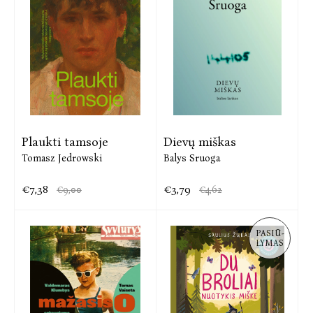
Plaukti tamsoje
Dievų miškas
Tomasz Jedrowski
Balys Sruoga
€7,38
€3,79
€9,00
€4,62
PASIŪ-
LYMAS