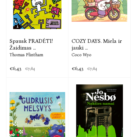
Spausk PRADĖTI!
COZY DAYS. Miela ir
Žaidimas ...
jauki ...
Thomas Flintham
Coco Wyo
€6,43
€6,43
€7,84
€7,84