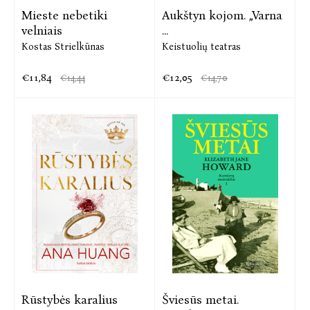
Mieste nebetiki
Aukštyn kojom. „Varna
velniais
...
Kostas Strielkūnas
Keistuolių teatras
€11,84
€12,05
€14,44
€14,70
Rūstybės karalius
Šviesūs metai.