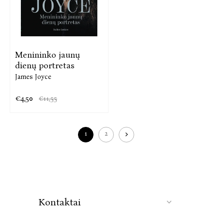
Menininko jaunų
dienų portretas
James Joyce
€4,50
€11,55
1
2
Kontaktai