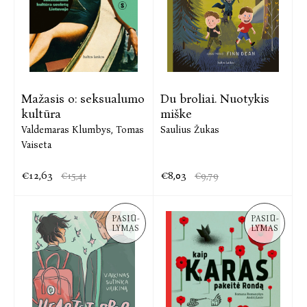
Mažasis o: seksualumo
Du broliai. Nuotykis
kultūra
miške
Valdemaras Klumbys,
Tomas
Saulius Žukas
Vaiseta
€12,63
€8,03
€15,41
€9,79
PASIŪ-
PASIŪ-
LYMAS
LYMAS