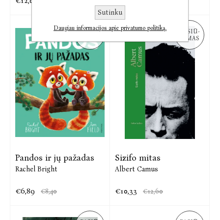
€12,05
€5,74
€14,70
€7,00
Sutinku
Daugiau informacijos apie privatumo politiką.
PASIŪ-
PASIŪ-
LYMAS
LYMAS
Pandos ir jų pažadas
Sizifo mitas
Rachel Bright
Albert Camus
€6,89
€10,33
€8,40
€12,60