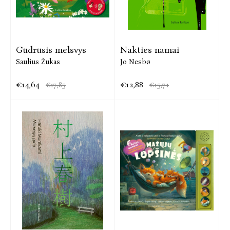
Gudrusis melsvys
Nakties namai
Saulius Žukas
Jo Nesbø
€14,64
€12,88
€17,85
€15,71