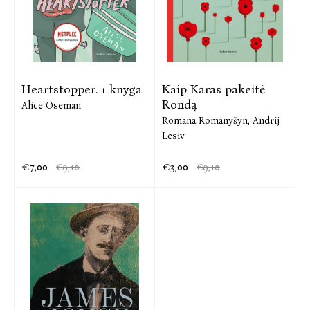
Heartstopper. 1 knyga
Kaip Karas pakeitė
Rondą
Alice Oseman
Romana Romanyšyn,
Andrij
Lesiv
€7,00
€3,00
€9,10
€9,10