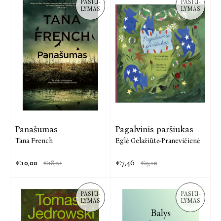
PASIŪ-
PASIŪ-
LYMAS
LYMAS
Panašumas
Pagalvinis paršiukas
Tana French
Eglė Gelažiūtė-Pranevičienė
€10,00
€7,46
€18,21
€9,10
PASIŪ-
PASIŪ-
LYMAS
LYMAS