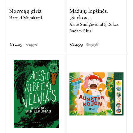
Norvegų giria
Mažųjų lopšinės.
„Šarkos ...
Haruki Murakami
Aistė Smilgevičiūtė,
Rokas
Radzevičius
€12,05
€12,59
€14,70
€15,36