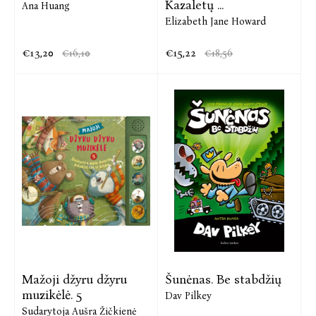
Kazaletų ...
Ana Huang
Elizabeth Jane Howard
€13,20
€15,22
€16,10
€18,56
Mažoji džyru džyru
Šunėnas. Be stabdžių
muzikėlė. 5
Dav Pilkey
Sudarytoja Aušra Žičkienė