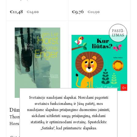
€11,48
€9,76
€14,00
€11,90
PASIŪ-
LYMAS
Svetainėje naudojami slapukai. Norėdami pagerinti
svetainės funkcionalumą ir Jūsų patirtį, mes
Dūmų uždanga
Kur liūtas?
naudojame slapukus prisijungimo duomenims įsiminti,
siekdami užtikrinti saugų prisijungimą, rinkdami
Thomas Enger,
Jørn Lier
Ingela P Arrhenius
statistiką ir optimizuodami svetainę. Spustelėkite
Horst
„Sutinku“, kad priimtumėte slapukus.