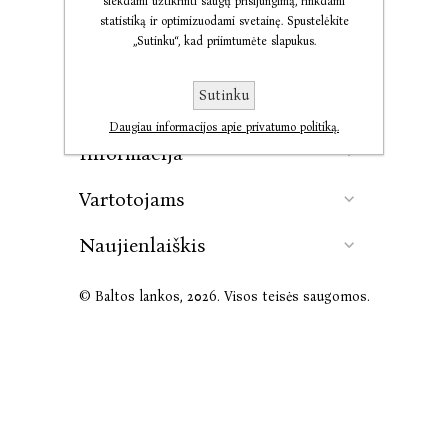
siekdami užtikrinti saugų prisijungimą, rinkdami
statistiką ir optimizuodami svetainę. Spustelėkite
„Sutinku“, kad priimtumėte slapukus.
Kontaktai
Sutinku
Leidykla
Daugiau informacijos apie privatumo politiką.
Informacija
Vartotojams
Naujienlaiškis
© Baltos lankos, 2026. Visos teisės saugomos.