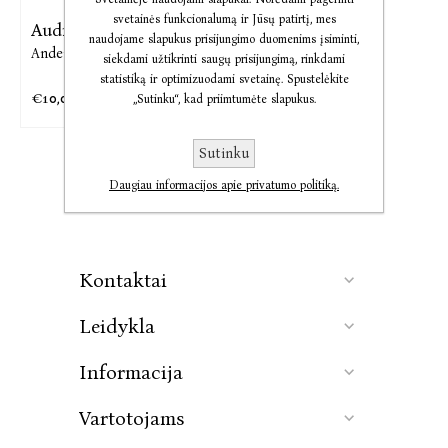
svetainės funkcionalumą ir Jūsų patirtį, mes
Audio Naršymo metas
naudojame slapukus prisijungimo duomenims įsiminti,
Anders Hansen
siekdami užtikrinti saugų prisijungimą, rinkdami
statistiką ir optimizuodami svetainę. Spustelėkite
€10,01
€12,52
„Sutinku“, kad priimtumėte slapukus.
Sutinku
Daugiau informacijos apie privatumo politiką.
Kontaktai
Leidykla
Informacija
Vartotojams