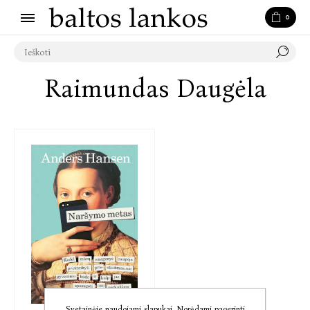
0
Raimundas Daugėla
Svetainėje naudojami slapukai. Norėdami pagerinti