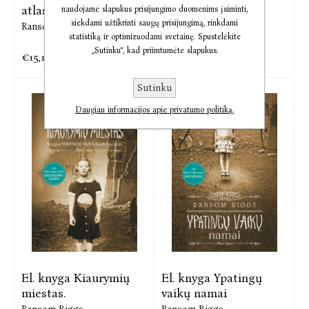
atlasas. ...
biblioteka ...
naudojame slapukus prisijungimo duomenims įsiminti,
siekdami užtikrinti saugų prisijungimą, rinkdami
Ransom Riggs
Ransom Riggs
statistiką ir optimizuodami svetainę. Spustelėkite
„Sutinku“, kad priimtumėte slapukus.
€15,17
€11,27
€18,96
€14,09
Sutinku
Daugiau informacijos apie privatumo politiką.
El. knyga Kiaurymių
El. knyga Ypatingų
miestas.
vaikų namai