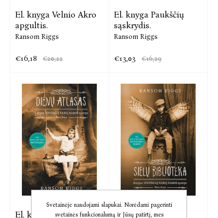
El. knyga Velnio Akro
El. knyga Paukščių
apgultis.
sąskrydis.
Ransom Riggs
Ransom Riggs
€16,18
€13,03
€20,22
€16,29
Svetainėje naudojami slapukai. Norėdami pagerinti
El. knyga Dienų
El. knyga Sielų
svetainės funkcionalumą ir Jūsų patirtį, mes