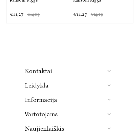
Ransom Riggs
Ransom Riggs
€11,27
€11,27
€14,09
€14,09
Kontaktai
Leidykla
Informacija
Vartotojams
Naujienlaiškis