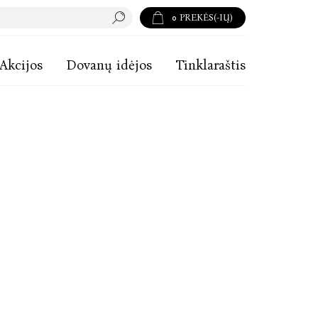
0
PREKĖS(-IŲ)
Akcijos
Dovanų idėjos
Tinklaraštis