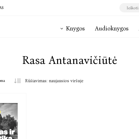
AS
Knygos
Audioknygos
Rasa Antanavičiūtė
oma