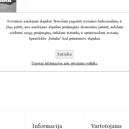
a
Svetainėje naudojami slapukai. Norėdami pagerinti svetainės funkcionalumą ir
Jūsų patirtį, mes naudojame slapukus prisijungimo duomenims įsiminti, siekdami
r
užtikrinti saugų prisijungimą, rinkdami statistiką ir optimizuodami svetainę.
..
Spustelėkite „Sutinku“, kad priimtumėte slapukus.
avičiūtė
€13,67
Sutinku
Daugiau informacijos apie privatumo politiką.
Informacija
Vartotojams