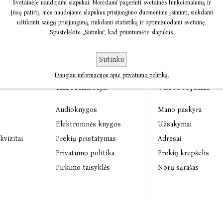
Svetainėje naudojami slapukai. Norėdami pagerinti svetainės funkcionalumą ir
Jūsų patirtį, mes naudojame slapukus prisijungimo duomenims įsiminti, siekdami
užtikrinti saugų prisijungimą, rinkdami statistiką ir optimizuodami svetainę.
Spustelėkite „Sutinku“, kad priimtumėte slapukus.
Sutinku
Daugiau informacijos apie privatumo politiką.
Informacija
Vartotojams
Audioknygos
Mano paskyra
s
Elektroninės knygos
Užsakymai
kvizitai
Prekių pristatymas
Adresai
Privatumo politika
Prekių krepšelis
Pirkimo taisyklės
Norų sąrašas