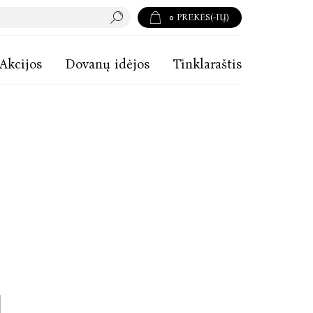
0
PREKĖS(-IŲ)
Akcijos
Dovanų idėjos
Tinklaraštis