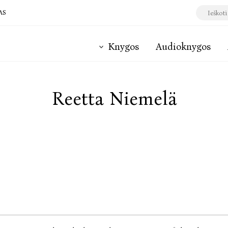
AS
Knygos
Audioknygos
Reetta Niemelä