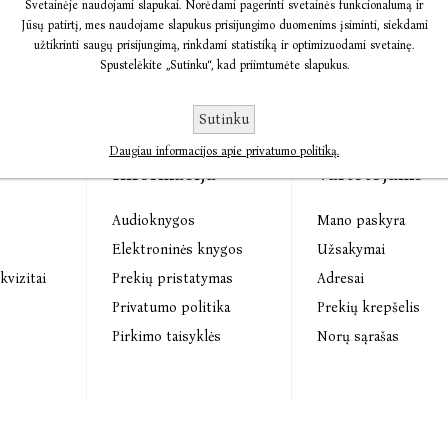
Svetainėje naudojami slapukai. Norėdami pagerinti svetainės funkcionalumą ir
Jūsų patirtį, mes naudojame slapukus prisijungimo duomenims įsiminti, siekdami
užtikrinti saugų prisijungimą, rinkdami statistiką ir optimizuodami svetainę.
Spustelėkite „Sutinku“, kad priimtumėte slapukus.
Sutinku
Daugiau informacijos apie privatumo politiką.
Informacija
Vartotojams
Audioknygos
Mano paskyra
s
Elektroninės knygos
Užsakymai
kvizitai
Prekių pristatymas
Adresai
Privatumo politika
Prekių krepšelis
Pirkimo taisyklės
Norų sąrašas