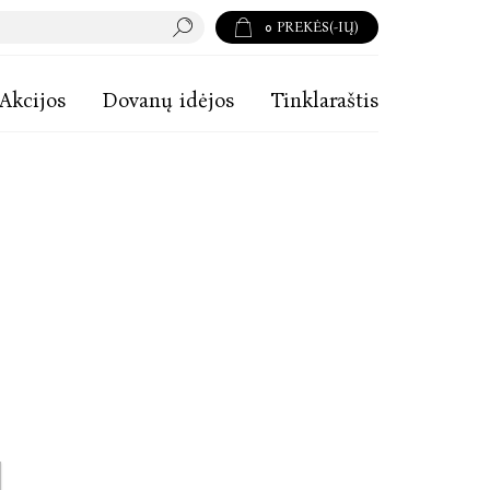
0
PREKĖS(-IŲ)
Akcijos
Dovanų idėjos
Tinklaraštis