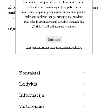
Svetainėje naudojami slapukai. Norėdami pagerinti
El. knyga Jos
El. knyga Mano sesers
svetainės funkcionalumą ir Jūsų patirtį, mes
paskutinis ...
kapas
naudojame slapukus prisijungimo duomenims įsiminti,
siekdami užtikrinti saugų prisijungimą, rinkdami
Robert Dugoni
Robert Dugoni
statistiką ir optimizuodami svetainę. Spustelėkite
„Sutinku“, kad priimtumėte slapukus.
€6,85
€5,93
€8,56
€7,41
Sutinku
Daugiau informacijos apie privatumo politiką.
Kontaktai
Leidykla
Informacija
Vartotojams