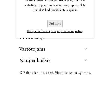
siekdami užtikrinti saugų prisijungimą, rinkdami
statistiką ir optimizuodami svetainę. Spustelėkite
„Sutinku“, kad priimtumėte slapukus.
Kontaktai
Sutinku
Leidykla
Daugiau informacijos apie privatumo politiką.
Informacija
Vartotojams
Naujienlaiškis
© Baltos lankos, 2026. Visos teisės saugomos.