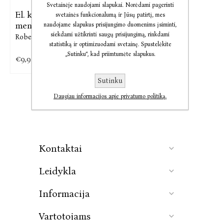
Svetainėje naudojami slapukai. Norėdami pagerinti
El. knyga Leidėjo
svetainės funkcionalumą ir Jūsų patirtį, mes
menas
naudojame slapukus prisijungimo duomenims įsiminti,
siekdami užtikrinti saugų prisijungimą, rinkdami
Roberto Calasso
statistiką ir optimizuodami svetainę. Spustelėkite
„Sutinku“, kad priimtumėte slapukus.
€9,92
Sutinku
Daugiau informacijos apie privatumo politiką.
Kontaktai
Leidykla
Informacija
Vartotojams