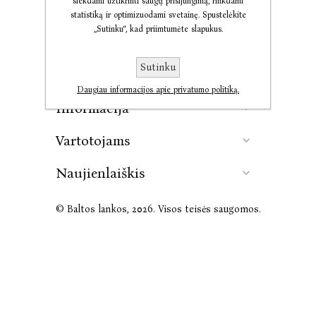
siekdami užtikrinti saugų prisijungimą, rinkdami
statistiką ir optimizuodami svetainę. Spustelėkite
„Sutinku“, kad priimtumėte slapukus.
Kontaktai
Sutinku
Leidykla
Daugiau informacijos apie privatumo politiką.
Informacija
Vartotojams
Naujienlaiškis
© Baltos lankos, 2026. Visos teisės saugomos.