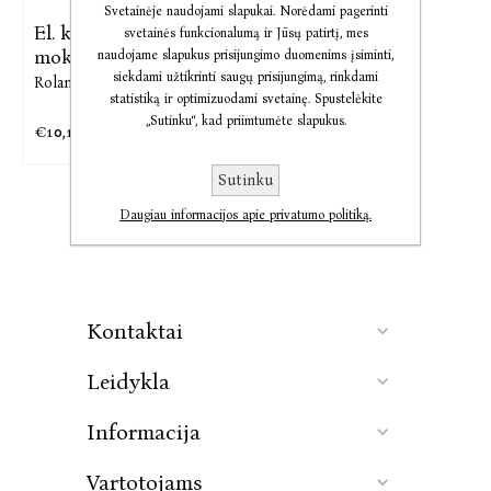
Svetainėje naudojami slapukai. Norėdami pagerinti
El. knyga Tikiu į
svetainės funkcionalumą ir Jūsų patirtį, mes
mokslą ...
naudojame slapukus prisijungimo duomenims įsiminti,
siekdami užtikrinti saugų prisijungimą, rinkdami
Rolandas Maskoliūnas
statistiką ir optimizuodami svetainę. Spustelėkite
„Sutinku“, kad priimtumėte slapukus.
€10,18
€12,72
Sutinku
Daugiau informacijos apie privatumo politiką.
Kontaktai
Leidykla
Informacija
Vartotojams