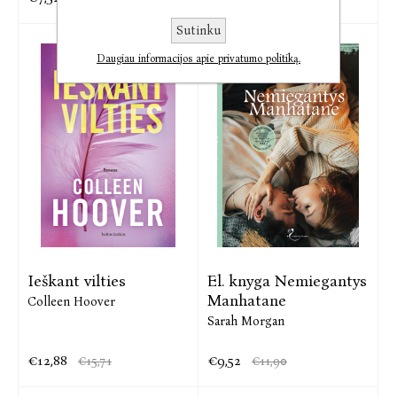
Sutinku
Daugiau informacijos apie privatumo politiką.
Ieškant vilties
El. knyga Nemiegantys
Manhatane
Colleen Hoover
Sarah Morgan
€12,88
€9,52
€15,71
€11,90