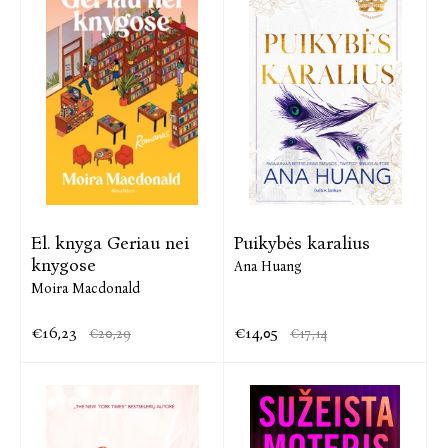
El. knyga Geriau nei
Puikybės karalius
knygose
Ana Huang
Moira Macdonald
€16,23
€14,05
€20,29
€17,14