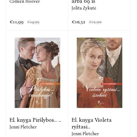
arba 69 iš
Colleen Hoover
Jolita Zykutė
€11,99
€10,32
€14,99
€12,90
El. knyga Piršlybos... ...
El. knyga Violeta
ryžtasi...
Jenni Fletcher
Jenni Fletcher