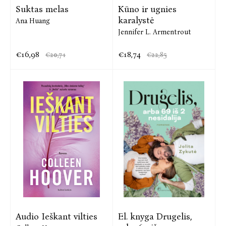
Suktas melas
Kūno ir ugnies
karalystė
Ana Huang
Jennifer L. Armentrout
€16,98
€18,74
€20,71
€22,85
Audio Ieškant vilties
El. knyga Drugelis,