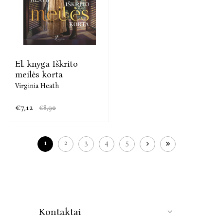
El. knyga Iškrito
meilės korta
Virginia Heath
€7,12
€8,90
1
2
3
4
5
Kontaktai