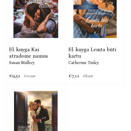
El. knyga Kai
El. knyga Lemta būti
atradome namus
kartu
Susan Mallery
Catherine Tinley
€9,52
€7,12
€11,90
€8,90