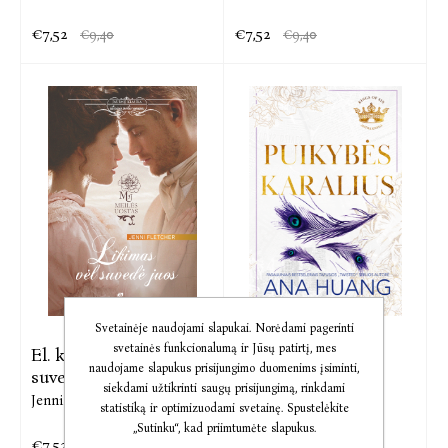
€7,52
€7,52
€9,40
€9,40
Svetainėje naudojami slapukai. Norėdami pagerinti
svetainės funkcionalumą ir Jūsų patirtį, mes
El. knyga Likimas vėl
Audio Puikybės
naudojame slapukus prisijungimo duomenims įsiminti,
suvedė
karalius
siekdami užtikrinti saugų prisijungimą, rinkdami
Jenni Fletcher
Ana Huang
statistiką ir optimizuodami svetainę. Spustelėkite
„Sutinku“, kad priimtumėte slapukus.
€7,52
€8,00
€9,40
€16,99