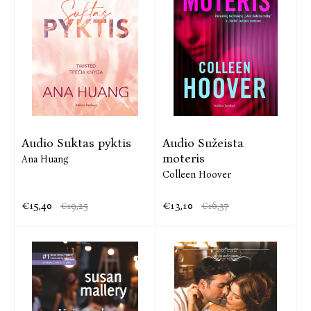
Audio Suktas pyktis
Audio Sužeista
moteris
Ana Huang
Colleen Hoover
€15,40
€13,10
€19,25
€16,37