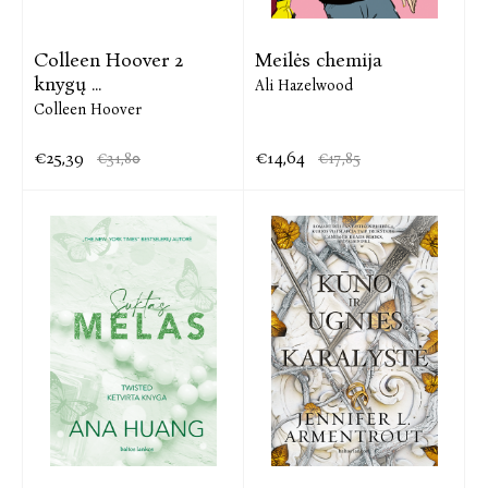
Colleen Hoover 2
Meilės chemija
knygų ...
Ali Hazelwood
Colleen Hoover
€25,39
€14,64
€31,80
€17,85