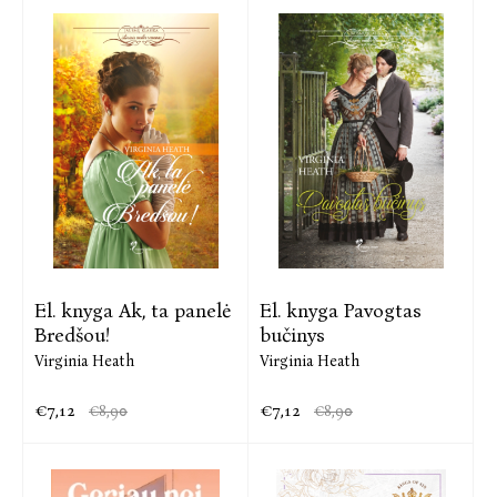
El. knyga Ak, ta panelė
El. knyga Pavogtas
Bredšou!
bučinys
Virginia Heath
Virginia Heath
€7,12
€7,12
€8,90
€8,90