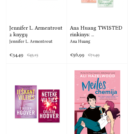
Jennifer L. Armentrout
Ana Huang TWISTED
2 knygų
rinkinys: ...
Jennifer L. Armentrout
Ana Huang
€34,49
€56,99
€43,15
€71,49