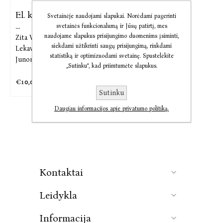
El. knyga Bendravimo
Svetainėje naudojami slapukai. Norėdami pagerinti
...
svetainės funkcionalumą ir Jūsų patirtį, mes
naudojame slapukus prisijungimo duomenims įsiminti,
Zita Vasiliauskaitė,
Rosita
siekdami užtikrinti saugų prisijungimą, rinkdami
Lekavičienė,
Dalia Antinienė,
statistiką ir optimizuodami svetainę. Spustelėkite
Junona Silvija Almonaitienė
„Sutinku“, kad priimtumėte slapukus.
€10,01
€12,51
Sutinku
Daugiau informacijos apie privatumo politiką.
Kontaktai
Leidykla
Informacija