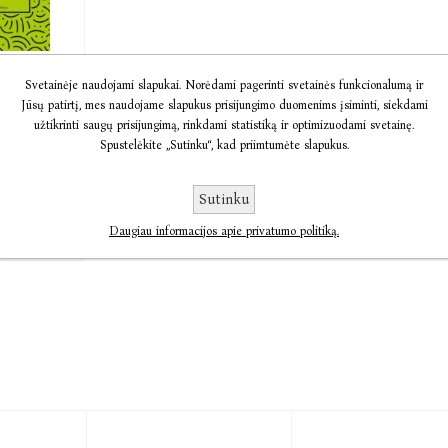
a
Svetainėje naudojami slapukai. Norėdami pagerinti svetainės funkcionalumą ir
 vaikų
Jūsų patirtį, mes naudojame slapukus prisijungimo duomenims įsiminti, siekdami
užtikrinti saugų prisijungimą, rinkdami statistiką ir optimizuodami svetainę.
pman,
Spustelėkite „Sutinku“, kad priimtumėte slapukus.
pbell
Sutinku
10,14
Daugiau informacijos apie privatumo politiką.