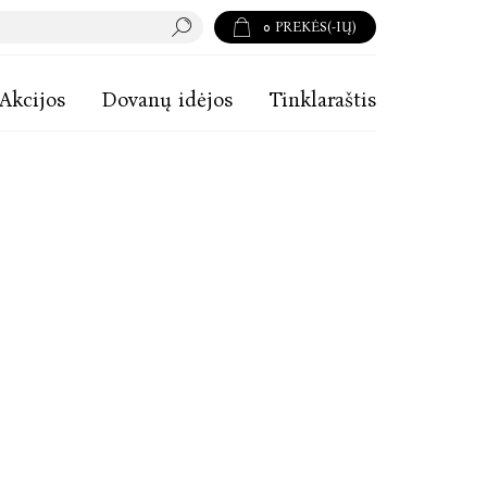
0
PREKĖS(-IŲ)
Akcijos
Dovanų idėjos
Tinklaraštis