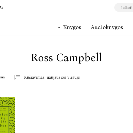
AS
Knygos
Audioknygos
Ross Campbell
oma