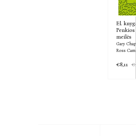
El. knyg
Penkios
meilės
Gary Cha
Ross Cam
€8,11
€