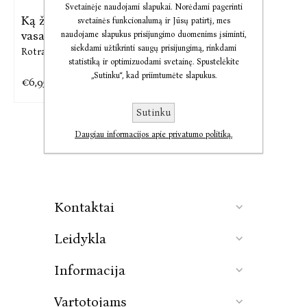
Svetainėje naudojami slapukai. Norėdami pagerinti
Ką žmonės veikia
svetainės funkcionalumą ir Jūsų patirtį, mes
vasarą
naudojame slapukus prisijungimo duomenims įsiminti,
siekdami užtikrinti saugų prisijungimą, rinkdami
Rotraut Susanne Berner
statistiką ir optimizuodami svetainę. Spustelėkite
„Sutinku“, kad priimtumėte slapukus.
€6,95
€8,48
Sutinku
Daugiau informacijos apie privatumo politiką.
Kontaktai
Leidykla
Informacija
Vartotojams