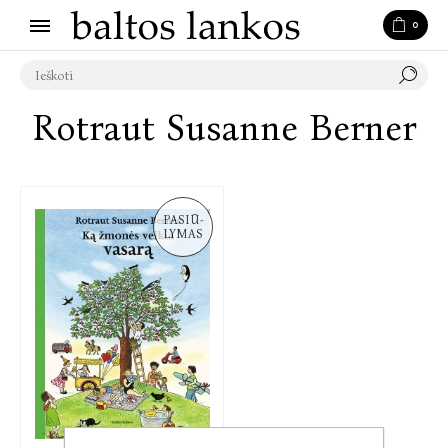
0
Rotraut Susanne Berner
PASIŪ-
LYMAS