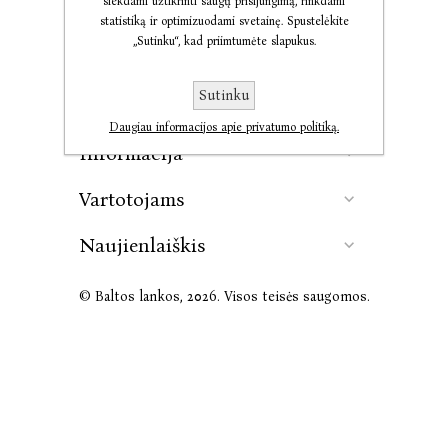
siekdami užtikrinti saugų prisijungimą, rinkdami
statistiką ir optimizuodami svetainę. Spustelėkite
„Sutinku“, kad priimtumėte slapukus.
Kontaktai
Sutinku
Leidykla
Daugiau informacijos apie privatumo politiką.
Informacija
Vartotojams
Naujienlaiškis
© Baltos lankos, 2026. Visos teisės saugomos.