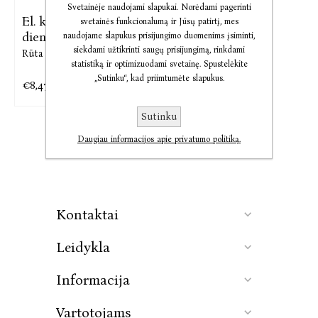
Svetainėje naudojami slapukai. Norėdami pagerinti
El. knyga Pavogtas
svetainės funkcionalumą ir Jūsų patirtį, mes
dienoraštis.
naudojame slapukus prisijungimo duomenims įsiminti,
siekdami užtikrinti saugų prisijungimą, rinkdami
Rūta Mataitytė
statistiką ir optimizuodami svetainę. Spustelėkite
„Sutinku“, kad priimtumėte slapukus.
€8,47
€10,59
Sutinku
Daugiau informacijos apie privatumo politiką.
Kontaktai
Leidykla
Informacija
Vartotojams