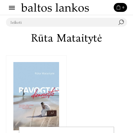
0
Rūta Mataitytė