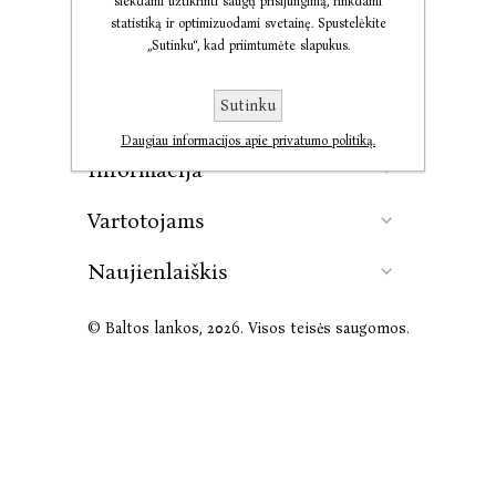
siekdami užtikrinti saugų prisijungimą, rinkdami
statistiką ir optimizuodami svetainę. Spustelėkite
„Sutinku“, kad priimtumėte slapukus.
Kontaktai
Sutinku
Leidykla
Daugiau informacijos apie privatumo politiką.
Informacija
Vartotojams
Naujienlaiškis
© Baltos lankos, 2026. Visos teisės saugomos.