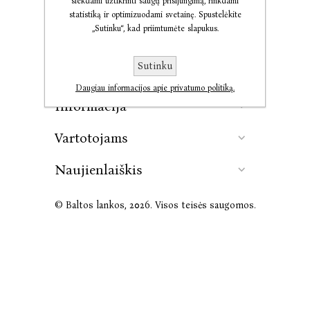
siekdami užtikrinti saugų prisijungimą, rinkdami
statistiką ir optimizuodami svetainę. Spustelėkite
„Sutinku“, kad priimtumėte slapukus.
Kontaktai
Sutinku
Leidykla
Daugiau informacijos apie privatumo politiką.
Informacija
Vartotojams
Naujienlaiškis
© Baltos lankos, 2026. Visos teisės saugomos.