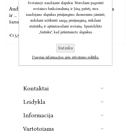
Svetainėje naudojami slapukai. Norėdami pagerinti
Audio Einšteinas laike
El. knyga Einšteinas
svetainės funkcionalumą ir Jūsų patirtį, mes
ir ...
laike ir
naudojame slapukus prisijungimo duomenims įsiminti,
siekdami užtikrinti saugų prisijungimą, rinkdami
Samuel Graydon
Samuel Graydon
statistiką ir optimizuodami svetainę. Spustelėkite
„Sutinku“, kad priimtumėte slapukus.
€13,56
€14,08
€16,94
€17,59
Sutinku
Daugiau informacijos apie privatumo politiką.
Kontaktai
Leidykla
Informacija
Vartotojams