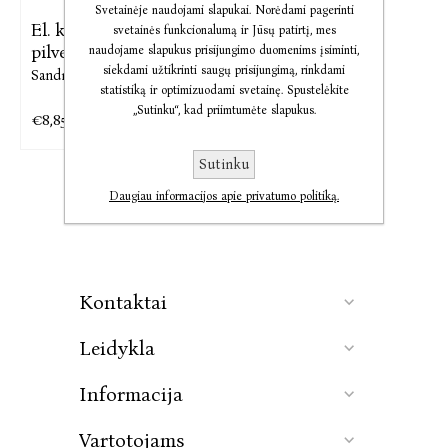
Svetainėje naudojami slapukai. Norėdami pagerinti
El. knyga Sveikata tavo
svetainės funkcionalumą ir Jūsų patirtį, mes
pilve
naudojame slapukus prisijungimo duomenims įsiminti,
siekdami užtikrinti saugų prisijungimą, rinkdami
Sandrija Čapkauskienė
statistiką ir optimizuodami svetainę. Spustelėkite
„Sutinku“, kad priimtumėte slapukus.
€8,85
€11,07
Sutinku
Daugiau informacijos apie privatumo politiką.
Kontaktai
Leidykla
Informacija
Vartotojams