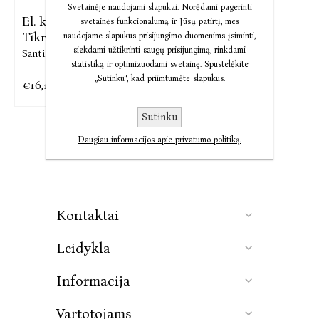
Svetainėje naudojami slapukai. Norėdami pagerinti
El. knyga Aš esu Roma.
svetainės funkcionalumą ir Jūsų patirtį, mes
Tikroji
naudojame slapukus prisijungimo duomenims įsiminti,
siekdami užtikrinti saugų prisijungimą, rinkdami
Santiago Posteguillo
statistiką ir optimizuodami svetainę. Spustelėkite
„Sutinku“, kad priimtumėte slapukus.
€16,18
€20,22
Sutinku
Daugiau informacijos apie privatumo politiką.
Kontaktai
Leidykla
Informacija
Vartotojams