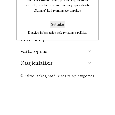
siekdami užtikrinti saugų prisijungimą, rinkdami
statistiką ir optimizuodami svetainę. Spustelėkite
„Sutinku“, kad priimtumėte slapukus.
Kontaktai
Sutinku
Leidykla
Daugiau informacijos apie privatumo politiką.
Informacija
Vartotojams
Naujienlaiškis
© Baltos lankos, 2026. Visos teisės saugomos.