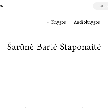
AS
Knygos
Audioknygos
Šarūnė Bartė Staponaitė