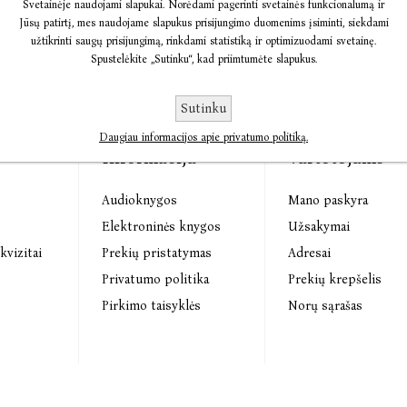
Svetainėje naudojami slapukai. Norėdami pagerinti svetainės funkcionalumą ir
Jūsų patirtį, mes naudojame slapukus prisijungimo duomenims įsiminti, siekdami
užtikrinti saugų prisijungimą, rinkdami statistiką ir optimizuodami svetainę.
Spustelėkite „Sutinku“, kad priimtumėte slapukus.
Sutinku
Daugiau informacijos apie privatumo politiką.
Informacija
Vartotojams
Audioknygos
Mano paskyra
s
Elektroninės knygos
Užsakymai
kvizitai
Prekių pristatymas
Adresai
Privatumo politika
Prekių krepšelis
Pirkimo taisyklės
Norų sąrašas