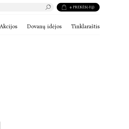
0
PREKĖS(-IŲ)
Akcijos
Dovanų idėjos
Tinklaraštis