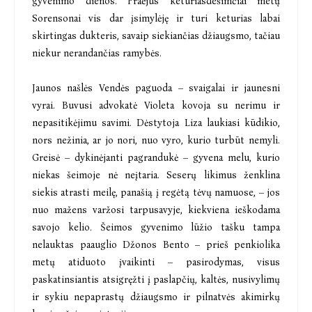
gyvenimo dienos. Praėjus keturiasdešimčiai metų
Sorensonai vis dar įsimylėję ir turi keturias labai
skirtingas dukteris, savaip siekiančias džiaugsmo, tačiau
niekur nerandančias ramybės.
Jaunos našlės Vendės paguoda – svaigalai ir jaunesni
vyrai. Buvusi advokatė Violeta kovoja su nerimu ir
nepasitikėjimu savimi. Dėstytoja Liza laukiasi kūdikio,
nors nežinia, ar jo nori, nuo vyro, kurio turbūt nemyli.
Greisė – dykinėjanti pagrandukė – gyvena melu, kurio
niekas šeimoje nė neįtaria. Seserų likimus ženklina
siekis atrasti meilę, panašią į regėtą tėvų namuose, – jos
nuo mažens varžosi tarpusavyje, kiekviena ieškodama
savojo kelio. Šeimos gyvenimo lūžio tašku tampa
nelauktas paauglio Džonos Bento – prieš penkiolika
metų atiduoto įvaikinti – pasirodymas, visus
paskatinsiantis atsigręžti į paslapčių, kaltės, nusivylimų
ir sykiu nepaprastų džiaugsmo ir pilnatvės akimirkų