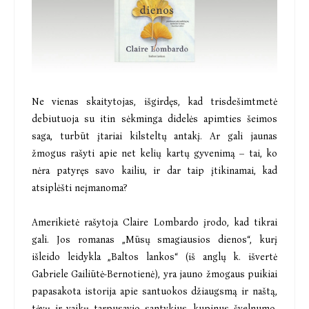
Ne vienas skaitytojas, išgirdęs, kad trisdešimtmetė
debiutuoja su itin sėkminga didelės apimties šeimos
saga, turbūt įtariai kilsteltų antakį. Ar gali jaunas
žmogus rašyti apie net kelių kartų gyvenimą – tai, ko
nėra patyręs savo kailiu, ir dar taip įtikinamai, kad
atsiplėšti neįmanoma?
Amerikietė rašytoja Claire Lombardo įrodo, kad tikrai
gali. Jos romanas „Mūsų smagiausios dienos“, kurį
išleido leidykla „Baltos lankos“ (iš anglų k. išvertė
Gabriele Gailiūtė-Bernotienė), yra jauno žmogaus puikiai
papasakota istorija apie santuokos džiaugsmą ir naštą,
tėvų ir vaikų tarpusavio santykius, kupinus švelnumo,