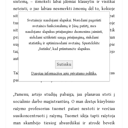
sistemą, – išmoksti labai įdėmiai klausytis ir visiškai
neteisti, o juo labiau nesmerkti žmonių dėl to, kokioje
situacijoje jie atsidūrė ir kokį gyvenimą gyvena. Taip pat
Svetainėje naudojami slapukai. Norėdami pagerinti
turi turėti labai daug empatijos, būti atidus konkrečioje
svetainės funkcionalumą ir Jūsų patirtį, mes
situacijoje atsidūrusiems žmonėms. Tai buvo ne tik
naudojame slapukus prisijungimo duomenims įsiminti,
prasmingas ir svarbus darbas, bet drauge jis leido man
siekdami užtikrinti saugų prisijungimą, rinkdami
statistiką ir optimizuodami svetainę. Spustelėkite
suprasti, koks sudėtingas yra pasaulis“, – interviu apie
„Sutinku“, kad priimtumėte slapukus.
tai, kas turėjo įtakos jos kūrybinei pradžiai, pasakojo
autorė.
Sutinku
Tačiau tikras postūmis rašyti įvyko sulaukus
Daugiau informacijos apie privatumo politiką.
paskatinimo ir palaikymo iš išorės.
„Pamenu, artėjo studijų pabaiga, jau planavau stoti į
socialinio darbo magistrantūrą. O man dėstęs kūrybinio
rašymo profesorius tuomet patarė nestoti ir verčiau
susikoncentruoti į rašymą. Tuomet idėja tapti rašytoja
man skambėjo tiesiog absurdiškai ir atrodė beveik