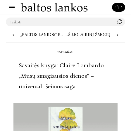
0
„BALTOS LANKOS“ REKOMENDUOJA: 10 KNYGŲ, TAPSIANČIŲ PUIKIA DOVANA TĖČIUI
RIBAS TRINANTI JAUTRIAI SKAUSMINGA EMMANUELIO CARREREʼO „JOGA“ – BANDYMAS SUPRASTI ŠIUOLAIKINĮ ŽMOGŲ
2022-06-01
Savaitės knyga: Claire Lombardo
„Mūsų smagiausios dienos“ –
universali šeimos saga