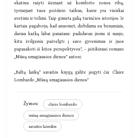
skatinu rašyti išeinant už komforto zonos ribų,
tyrinėjant tuos požiūrio taškus, kurie yra visiškai
svetimi ir tolimi. Taip gimsta galią turinčios istorijos. Ir
kartais pagalvoju, kad anuomet, dirbdama su benamiais,
dariau kažką labai panašaus: padėdavau jiems iš naujo,
kitu žvilgsniu pažvelgti į savo gyvenimus ir juos
papasakoti iš kitos perspektyvos“, – įsitikinusi romano
„Mūsų smagiausios dienos“ autorė.
„Baltų lankų“ savaitės knygą galite įsigyti čia:
Claire
Lombardo „Mūsų smagiausios dienos“
Žymos:
claire lombardo
mūsų smagiausios dienos
savaitės laimikis