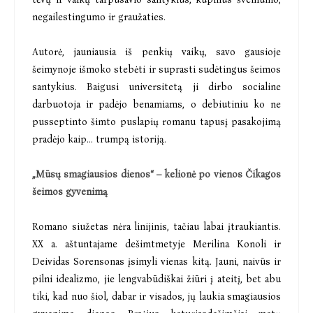
negailestingumo ir graužaties.
Autorė, jauniausia iš penkių vaikų, savo gausioje
šeimynoje išmoko stebėti ir suprasti sudėtingus šeimos
santykius. Baigusi universitetą ji dirbo socialine
darbuotoja ir padėjo benamiams, o debiutiniu ko ne
pusseptinto šimto puslapių romanu tapusį pasakojimą
pradėjo kaip... trumpą istoriją.
„Mūsų smagiausios dienos“ – kelionė po vienos Čikagos
šeimos gyvenimą
Romano siužetas nėra linijinis, tačiau labai įtraukiantis.
XX a. aštuntajame dešimtmetyje Merilina Konoli ir
Deividas Sorensonas įsimyli vienas kitą. Jauni, naivūs ir
pilni idealizmo, jie lengvabūdiškai žiūri į ateitį, bet abu
tiki, kad nuo šiol, dabar ir visados, jų laukia smagiausios