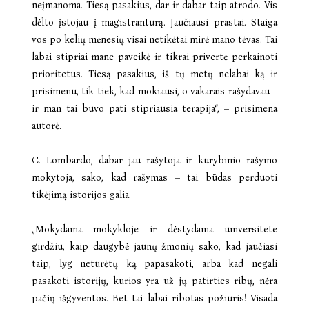
neįmanoma. Tiesą pasakius, dar ir dabar taip atrodo. Vis
dėlto įstojau į magistrantūrą. Jaučiausi prastai. Staiga
vos po kelių mėnesių visai netikėtai mirė mano tėvas. Tai
labai stipriai mane paveikė ir tikrai privertė perkainoti
prioritetus. Tiesą pasakius, iš tų metų nelabai ką ir
prisimenu, tik tiek, kad mokiausi, o vakarais rašydavau –
ir man tai buvo pati stipriausia terapija“, – prisimena
autorė.
C. Lombardo, dabar jau rašytoja ir kūrybinio rašymo
mokytoja, sako, kad rašymas – tai būdas perduoti
tikėjimą istorijos galia.
„Mokydama mokykloje ir dėstydama universitete
girdžiu, kaip daugybė jaunų žmonių sako, kad jaučiasi
taip, lyg neturėtų ką papasakoti, arba kad negali
pasakoti istorijų, kurios yra už jų patirties ribų, nėra
pačių išgyventos. Bet tai labai ribotas požiūris! Visada