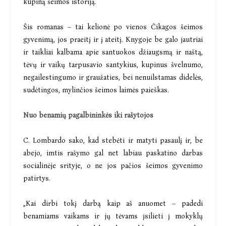
kupiną šeimos istoriją.
Šis romanas – tai kelionė po vienos Čikagos šeimos
gyvenimą, jos praeitį ir į ateitį. Knygoje be galo jautriai
ir taikliai kalbama apie santuokos džiaugsmą ir naštą,
tėvų ir vaikų tarpusavio santykius, kupinus švelnumo,
negailestingumo ir graužaties, bei nenuilstamas didelės,
sudėtingos, mylinčios šeimos laimės paieškas.
Nuo benamių pagalbininkės iki rašytojos
C. Lombardo sako, kad stebėti ir matyti pasaulį ir, be
abejo, imtis rašymo gal net labiau paskatino darbas
socialinėje srityje, o ne jos pačios šeimos gyvenimo
patirtys.
„Kai dirbi tokį darbą kaip aš anuomet – padedi
benamiams vaikams ir jų tėvams įsilieti į mokyklų