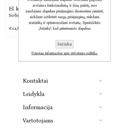
svetainės funkcionalumą ir Jūsų patirtį, mes
El. knyga Zelenskis
naudojame slapukus prisijungimo duomenims įsiminti,
Serhijus Rudenko
siekdami užtikrinti saugų prisijungimą, rinkdami
statistiką ir optimizuodami svetainę. Spustelėkite
€12,88
€16,10
„Sutinku“, kad priimtumėte slapukus.
Sutinku
Daugiau informacijos apie privatumo politiką.
Kontaktai
Leidykla
Informacija
Vartotojams