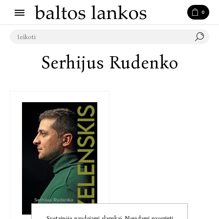
0
Serhijus Rudenko
Svetainėje naudojami slapukai. Norėdami pagerinti