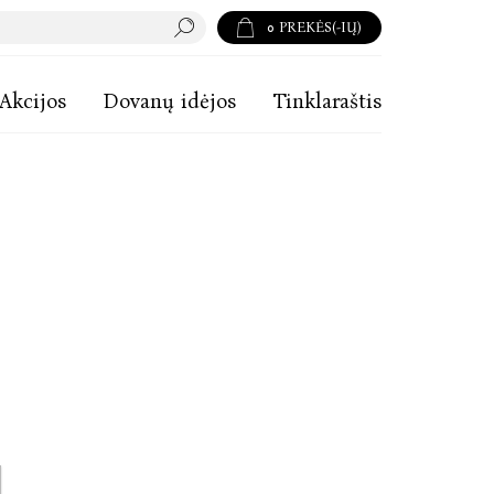
0
PREKĖS(-IŲ)
Akcijos
Dovanų idėjos
Tinklaraštis