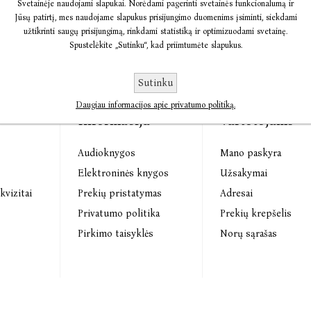
Svetainėje naudojami slapukai. Norėdami pagerinti svetainės funkcionalumą ir
Jūsų patirtį, mes naudojame slapukus prisijungimo duomenims įsiminti, siekdami
užtikrinti saugų prisijungimą, rinkdami statistiką ir optimizuodami svetainę.
Spustelėkite „Sutinku“, kad priimtumėte slapukus.
Sutinku
Daugiau informacijos apie privatumo politiką.
Informacija
Vartotojams
Audioknygos
Mano paskyra
s
Elektroninės knygos
Užsakymai
kvizitai
Prekių pristatymas
Adresai
Privatumo politika
Prekių krepšelis
Pirkimo taisyklės
Norų sąrašas