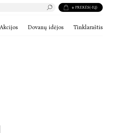
0
PREKĖS(-IŲ)
Akcijos
Dovanų idėjos
Tinklaraštis