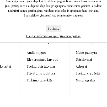
Svetainėje naudojami slapukai. Norėdami pagerinti svetainės funkcionalumą ir
Jūsų patirtį, mes naudojame slapukus prisijungimo duomenims įsiminti, siekdami
užtikrinti saugų prisijungimą, rinkdami statistiką ir optimizuodami svetainę.
Spustelėkite „Sutinku“, kad priimtumėte slapukus.
Sutinku
Daugiau informacijos apie privatumo politiką.
Informacija
Vartotojams
Audioknygos
Mano paskyra
s
Elektroninės knygos
Užsakymai
kvizitai
Prekių pristatymas
Adresai
Privatumo politika
Prekių krepšelis
Pirkimo taisyklės
Norų sąrašas