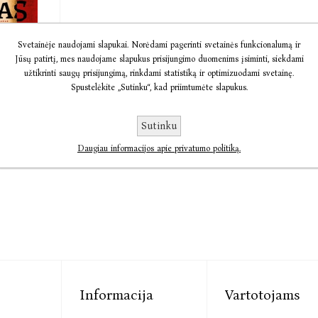
Svetainėje naudojami slapukai. Norėdami pagerinti svetainės funkcionalumą ir
a
Jūsų patirtį, mes naudojame slapukus prisijungimo duomenims įsiminti, siekdami
iptas
užtikrinti saugų prisijungimą, rinkdami statistiką ir optimizuodami svetainę.
nkelienė
Spustelėkite „Sutinku“, kad priimtumėte slapukus.
€18,77
Sutinku
Daugiau informacijos apie privatumo politiką.
Informacija
Vartotojams