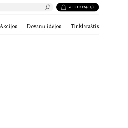
0
PREKĖS(-IŲ)
Akcijos
Dovanų idėjos
Tinklaraštis