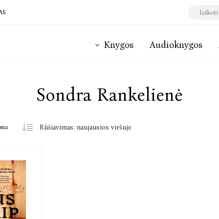
AS
Knygos
Audioknygos
Sondra Rankelienė
oma