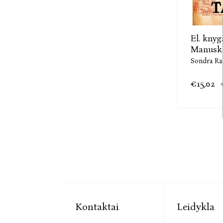
El. knyg
Manuskr
Sondra Ra
€15,02
Kontaktai
Leidykla