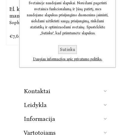
Svetainėje naudojami slapukai. Norėdami pagerinti
El. knyga (Ne)tobulas
svetainės funkcionalumą ir Jūsų patirtį, mes
mano ...
naudojame slapukus prisijungimo duomenims įsiminti,
siekdami užtikrinti saugų prisijungimą, rinkdami
Sophie Kinsella
statistiką ir optimizuodami svetainę. Spustelėkite
„Sutinku“, kad priimtumėte slapukus.
€7,62
€9,53
Sutinku
Daugiau informacijos apie privatumo politiką.
Kontaktai
Leidykla
Informacija
Vartotojams