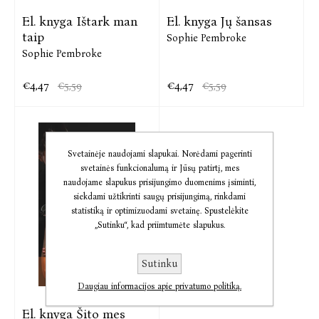
El. knyga Ištark man
El. knyga Jų šansas
taip
Sophie Pembroke
Sophie Pembroke
€4,47
€4,47
€5,59
€5,59
Svetainėje naudojami slapukai. Norėdami pagerinti
svetainės funkcionalumą ir Jūsų patirtį, mes
naudojame slapukus prisijungimo duomenims įsiminti,
siekdami užtikrinti saugų prisijungimą, rinkdami
statistiką ir optimizuodami svetainę. Spustelėkite
„Sutinku“, kad priimtumėte slapukus.
Sutinku
Daugiau informacijos apie privatumo politiką.
El. knyga Šito mes