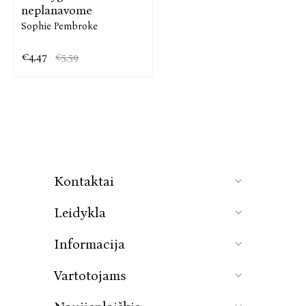
neplanavome
Sophie Pembroke
€4,47
€5,59
Kontaktai
Leidykla
Informacija
Vartotojams