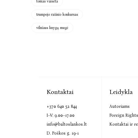
tomas vaiseta
trumpojo rašinio konkursas
vilniaus knygų mugė
Kontaktai
Leidykla
+370 640 52 844
Autoriams
I–V: 9.00–17.00
Foreign Right
info@baltoslankos.lt
Kontaktai ir re
D. Poškos g. 19-1