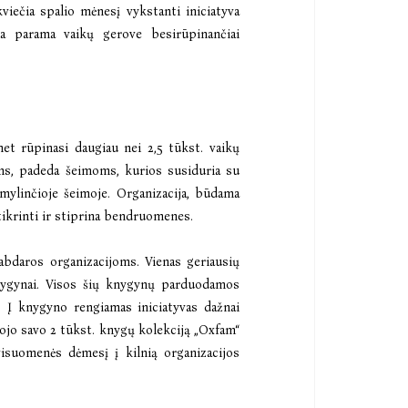
iečia spalio mėnesį vykstanti iniciatyva
ma parama vaikų gerove besirūpinančiai
met rūpinasi daugiau nei 2,5 tūkst. vaikų
ams, padeda šeimoms, kurios susiduria su
mylinčioje šeimoje. Organizacija, būdama
žtikrinti ir stiprina bendruomenes.
labdaros organizacijoms. Vienas geriausių
nygynai. Visos šių knygynų parduodamos
. Į knygyno rengiamas iniciatyvas dažnai
nojo savo 2 tūkst. knygų kolekciją „Oxfam“
isuomenės dėmesį į kilnią organizacijos