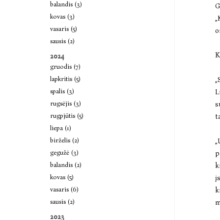
balandis (3)
G
kovas (3)
„
vasaris (5)
o
sausis (2)
K
2024
gruodis (7)
lapkritis (5)
„
spalis (3)
L
rugsėjis (3)
s
rugpjūtis (5)
t
liepa (1)
birželis (2)
„
gegužė (3)
p
balandis (2)
k
kovas (5)
į
vasaris (6)
k
sausis (2)
m
2023