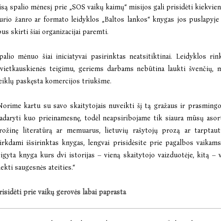
isą spalio mėnesį prie „SOS vaikų kaimų“ misijos gali prisidėti kiekvi
urio žanro ar formato leidyklos „Baltos lankos“ knygas jos puslapyj
us skirti šiai organizacijai paremti.
palio mėnuo šiai iniciatyvai pasirinktas neatsitiktinai. Leidyklos r
vietkauskienės teigimu, geriems darbams nebūtina laukti švenčių, m
eiklų paskęsta komercijos triukšme.
Norime kartu su savo skaitytojais nuveikti šį tą gražaus ir prasmingo 
adaryti kuo prieinamesnę, todėl neapsiribojame tik siaura mūsų aso
rožinę literatūrą ar memuarus, lietuvių rašytojų prozą ar tarptaut
irkdami išsirinktas knygas, lengvai prisidėsite prie pagalbos vaikams
sigyta knyga kurs dvi istorijas – vieną skaitytojo vaizduotėje, kitą 
iekti saugesnės ateities.“
risidėti prie vaikų gerovės labai paprasta
SOS vaikų kaimai Lietuva“ vykdančioji direktorė Rasa Zaidovaitė pabrėžia