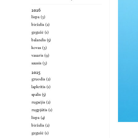
2026
liepa (3)
birželis (2)
gegužė (1)
balandis (5)
kovas (3)
vasaris (9)
sausis (3)
2025
gruodis (2)
lapkritis (1)
spalis (5)
rugsėjis (2)
rugpjūtis (1)
liepa (4)
birželis (2)
gegužė (1)