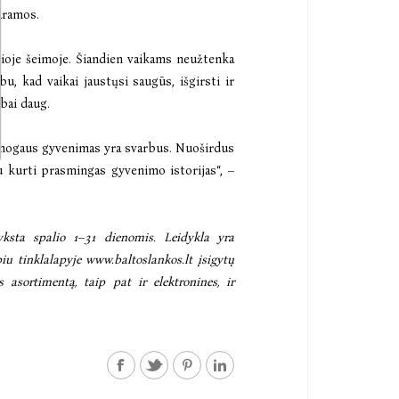
paramos.
čioje šeimoje. Šiandien vaikams neužtenka
u, kad vaikai jaustųsi saugūs, išgirsti ir
abai daug.
 žmogaus gyvenimas yra svarbus. Nuoširdus
u kurti prasmingas gyvenimo istorijas“, –
yksta spalio 1
–
31 dienomis. Leidykla yra
piu tinklalapyje
www.baltoslankos.lt
įsigytų
 asortimentą, taip pat ir elektronines, ir