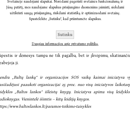
Svetainėje naudojami slapukai. Norėdami pagerinti svetainės funkcionalumą ir
isavertę vaikų ateitį, o tam reikia ne tik materialinės, bet ir moralinės 
Jūsų patirtį, mes naudojame slapukus prisijungimo duomenims įsiminti, siekdami
užtikrinti saugų prisijungimą, rinkdami statistiką ir optimizuodami svetainę.
Spustelėkite „Sutinku“, kad priimtumėte slapukus.
Pagrindinė mūsų organizacijos misija – laimingi vaikai, augantys mylin
ien tik materialinės pagalbos, reikia pažvelgti giliau. Mums ypač svarb
aisvi. Būdų, kaip prisidėti prie vaikų gerovės mūsų organizacijoje, yra l
Sutinku
Daugiau informacijos apie privatumo politiką.
okios iniciatyvos ne tik teikia pagalbą, bet ir primena, kad kiekvieno
ūpestis ir dėmesys tampa ne tik pagalba, bet ir įkvėpimu, skatinanči
eabejoja ji.
endra „Baltų lankų“ ir organizacijos SOS vaikų kaimai iniciatyva v
asižadėjusi paaukoti organizacijai 25 proc. nuo visų iniciatyvos laikotar
eidyklos „Baltos lankos“ išleistų knygų. Iniciatyva apima visą leidyklos
udioknygas. Vienintelė išimtis – kitų leidėjų knygos.
ttps://www.baltoslankos.lt/paramos-teikimo-taisykles