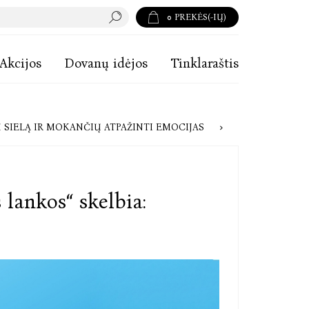
0
PREKĖS(-IŲ)
Akcijos
Dovanų idėjos
Tinklaraštis
AIMAI LIETUVA“ SPECIALISTŲ REKOMENDACIJOS: 10 KNYGŲ, GYDANČIŲ SIELĄ IR MOKANČIŲ ATPAŽINTI EMOCIJAS
 lankos“ skelbia: