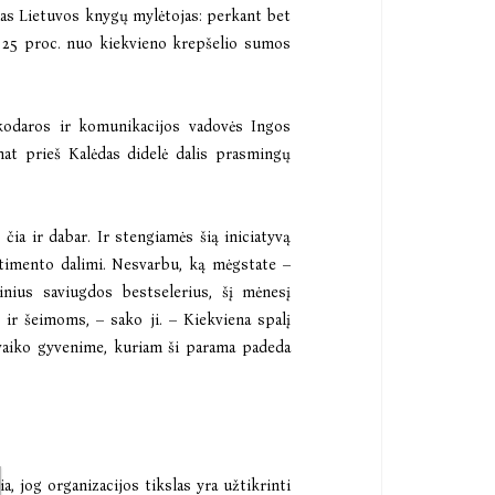
enas Lietuvos knygų mylėtojas: perkant bet
e 25 proc. nuo kiekvieno krepšelio sumos
inkodaros ir komunikacijos vadovės Ingos
at prieš Kalėdas didelė dalis prasmingų
čia ir dabar. Ir stengiamės šią iniciatyvą
rtimento dalimi. Nesvarbu, ką mėgstate –
inius saviugdos bestselerius, šį mėnesį
 ir šeimoms, – sako ji. – Kiekviena spalį
– vaiko gyvenime, kuriam ši parama padeda
, jog organizacijos tikslas yra užtikrinti