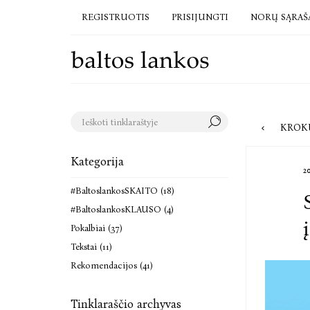
REGISTRUOTIS
PRISIJUNGTI
NORŲ SĄRAŠ
KROKUVOJE PRIS
Kategorija
2
#BaltoslankosSKAITO (18)
#BaltoslankosKLAUSO (4)
Pokalbiai (37)
Tekstai (11)
Rekomendacijos (41)
Tinklaraščio archyvas