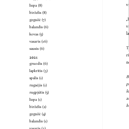
v
liepa (8)
birželis (8)
„
gegužė (7)
v
balandis (6)
l
kovas (5)
vasaris (16)
T
sausis (6)
r
2021
n
gruodis (6)
lapkritis (3)
B
spalis (1)
p
rugsėjis (1)
l
rugpjūtis (5)
a
liepa (1)
h
birželis (2)
gegužė (4)
balandis (1)
vasaris (3)