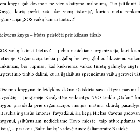
era knyga gali dovanoti ne vien skaitymo malonumą. Tuo įsitikinti kv
Knyga, kurią perki, rašo dar vieną istoriją“, kurios metu renka
rganizacijai „SOS vaikų kaimai Lietuva“.
iekviena knyga – būdas prisidėti prie kilnaus tikslo
SOS vaikų kaimai Lietuva“ – pelno nesiekianti organizacija, kuri kas
ietuvoje. Organizacija teikia pagalbą be tėvų globos likusiems vaik
unkumais, bei rūpinasi, kad kiekvienas vaikas turėtų galimybę augti 
arptautinio tinklo dalimi, kuria ilgalaikius sprendimus vaikų gerovei u
Užsienio knygynai ir leidyklos dažnai išsiskiria savo aktyvia parama 
avyzdžių – Jungtinėje Karalystėje veikiantys NVO tinklo „Oxfam“ k
nygos prisideda prie organizacijos misijos mažinti skurdą pasaulyje
sitraukia ir garsūs žmonės. Pavyzdžiui, šią liepą Nickas Cave’as padova
nygynui, įsikūrusiam nedideliame Hovo mieste, taip atkreipdamas v
isiją“, – pasakoja „Baltų lankų“ vadovė Austė Šaliamoraitė-Nasickė.