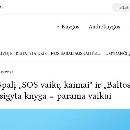
AS
Knygos
Audioknygos
TATYTA KRISTINOS SABALIAUSKAITĖS „PETRO IMPERATORĖ“ – LYDIMA OLGOS TOKARCZUK PALAIKYMO IR LENKIJOS KRITIKOS ĮVERTINIMŲ
ORGANIZACIJOS „SOS VAIKŲ K
025-10-03
Spalį „SOS vaikų kaimai“ ir „Baltos
įsigyta knyga = parama vaikui