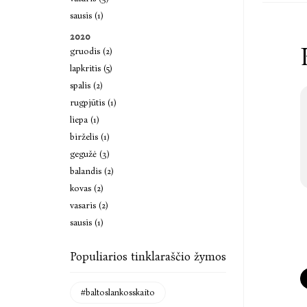
sausis (1)
2020
gruodis (2)
lapkritis (5)
spalis (2)
rugpjūtis (1)
liepa (1)
birželis (1)
gegužė (3)
balandis (2)
kovas (2)
vasaris (2)
sausis (1)
Populiarios tinklaraščio žymos
#baltoslankosskaito