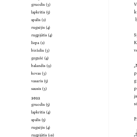
V
gruodis (3)
k
lapkritis (5)
b
spalis (2)
rugsėjis (4)
S
rugpjūtis (4)
K
liepa (2)
v
birželis (3)
gegužė (4)
„
balandis (9)
p
kovas (3)
g
vasaris (5)
p
sausis (3)
į
2022
s
gruodis (5)
lapkritis (4)
P
spalis (5)
rugsėjis (4)
„
rugpjūtis (10)