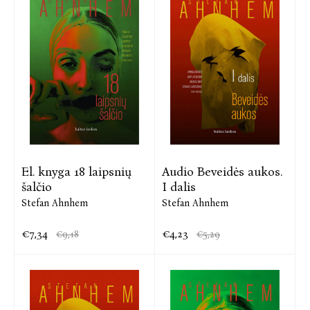
El. knyga 18 laipsnių
Audio Beveidės aukos.
šalčio
I dalis
Stefan Ahnhem
Stefan Ahnhem
€7,34
€4,23
€9,18
€5,29