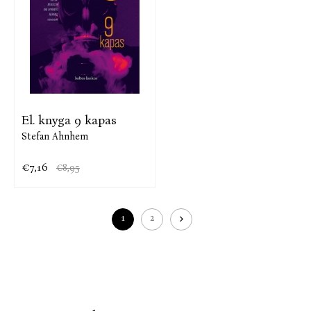
El. knyga 9 kapas
Stefan Ahnhem
€7,16
€8,95
1
2