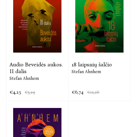
Audio Beveidės aukos.
18 laipsnių šalčio
II dalis
Stefan Ahnhem
Stefan Ahnhem
€4,23
€6,74
€5,29
€12,26