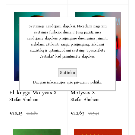
Svetainėje naudojami slapukai. Norėdami pagerinti
svetainės funkcionalumą ir Jūsų patirtį, mes
naudojame slapukus prisijungimo duomenims įsiminti,
siekdami užtikrinti saugų prisijungimą, rinkdami
statistiką ir optimizuodami svetainę. Spustelėkite
„Sutinku“, kad priimtumėte slapukus.
Sutinku
Daugiau informacijos apie privatumo politiką.
El. knyga Motyvas X
Motyvas X
Stefan Ahnhem
Stefan Ahnhem
€10,25
€12,63
€12,81
€15,41