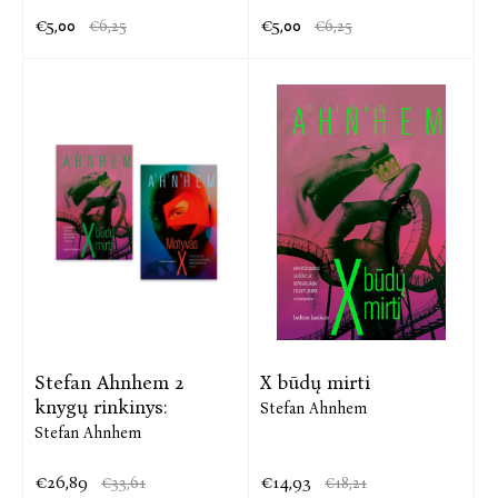
€5,00
€5,00
€6,25
€6,25
Stefan Ahnhem 2
X būdų mirti
knygų rinkinys:
Stefan Ahnhem
Stefan Ahnhem
€26,89
€14,93
€33,61
€18,21