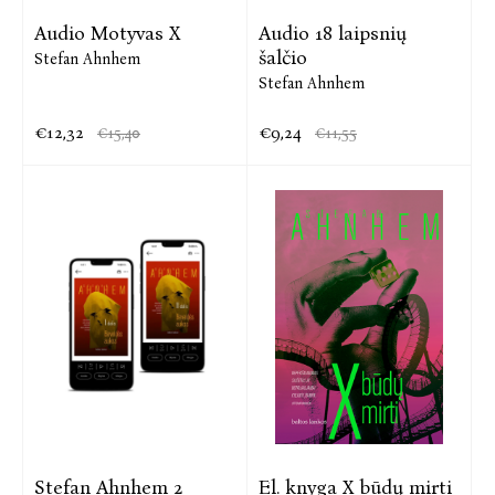
Audio Motyvas X
Audio 18 laipsnių
šalčio
Stefan Ahnhem
Stefan Ahnhem
€12,32
€9,24
€15,40
€11,55
Stefan Ahnhem 2
El. knyga X būdų mirti