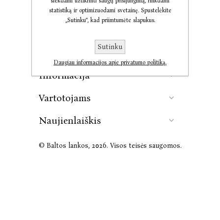
siekdami užtikrinti saugų prisijungimą, rinkdami
statistiką ir optimizuodami svetainę. Spustelėkite
„Sutinku“, kad priimtumėte slapukus.
Kontaktai
Sutinku
Leidykla
Daugiau informacijos apie privatumo politiką.
Informacija
Vartotojams
Naujienlaiškis
© Baltos lankos, 2026. Visos teisės saugomos.